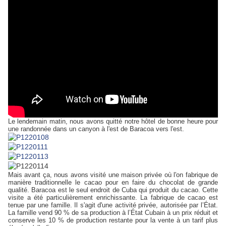
Le lendemain matin, nous avons quitté notre hôtel de bonne heure pour
une randonnée dans un canyon à l'est de Baracoa vers l'est.
Mais avant ça, nous avons visité une maison privée où l'on fabrique de
manière traditionnelle le cacao pour en faire du chocolat de grande
qualité. Baracoa est le seul endroit de Cuba qui produit du cacao. Cette
visite a été particulièrement enrichissante. La fabrique de cacao est
tenue par une famille. Il s'agit d'une activité privée, autorisée par l’État.
La famille vend 90 % de sa production à l’État Cubain à un prix réduit et
conserve les 10 % de production restante pour la vente à un tarif plus