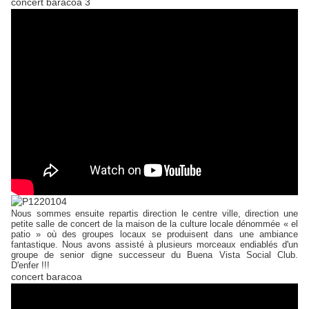
concert baracoa 3
Nous sommes ensuite repartis direction le centre ville, direction une
petite salle de concert de la maison de la culture locale dénommée « el
patio » où des groupes locaux se produisent dans une ambiance
fantastique. Nous avons assisté à plusieurs morceaux endiablés d'un
groupe de senior digne successeur du Buena Vista Social Club.
D'enfer !!!
concert baracoa