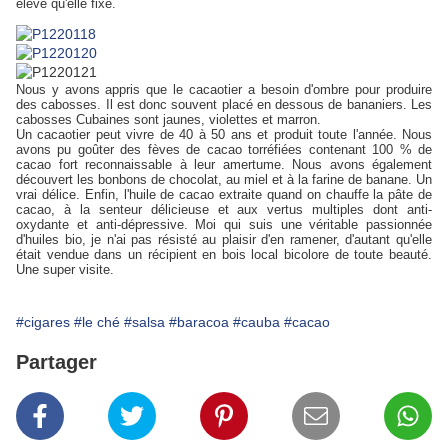
élevé qu'elle fixe.
Nous y avons appris que le cacaotier a besoin d'ombre pour produire
des cabosses. Il est donc souvent placé en dessous de bananiers. Les
cabosses Cubaines sont jaunes, violettes et marron.
Un cacaotier peut vivre de 40 à 50 ans et produit toute l'année. Nous
avons pu goûter des fèves de cacao torréfiées contenant 100 % de
cacao fort reconnaissable à leur amertume. Nous avons également
découvert les bonbons de chocolat, au miel et à la farine de banane. Un
vrai délice. Enfin, l'huile de cacao extraite quand on chauffe la pâte de
cacao, à la senteur délicieuse et aux vertus multiples dont anti-
oxydante et anti-dépressive. Moi qui suis une véritable passionnée
d'huiles bio, je n'ai pas résisté au plaisir d'en ramener, d'autant qu'elle
était vendue dans un récipient en bois local bicolore de toute beauté.
Une super visite.
#cigares
#le ché
#salsa
#baracoa
#cauba
#cacao
Partager