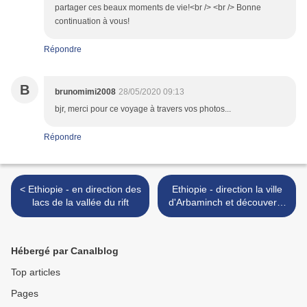
partager ces beaux moments de vie!<br /> <br /> Bonne
continuation à vous!
Répondre
B
brunomimi2008
28/05/2020 09:13
bjr, merci pour ce voyage à travers vos photos...
Répondre
< Ethiopie - en direction des
Ethiopie - direction la ville
lacs de la vallée du rift
d'Arbaminch et découverte
de l'ethnie Halaba >
Hébergé par Canalblog
Top articles
Pages