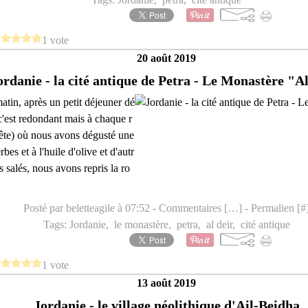
1 vote
20 août 2019
ordanie - la cité antique de Petra - Le Monastère "Al
tin, après un petit déjeuner dé
.c'est redondant mais à chaque r
 fête) où nous avons dégusté une
bes et à l'huile d'olive et d'autr
s salés, nous avons repris la ro
Posté par beletteagile à 07:52 -
Commentaires [
…
]
- Permalien [
#
Tags:
Jordanie
,
le monastère
,
petra
,
al deir
,
cité antique
1 vote
13 août 2019
Jordanie - le village néolithique d'Ail-Beidha