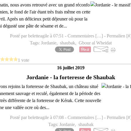
atin, nous avons retrouvé avec un grand réconfo
anien, le fond de l'air étant très frais même en cette
ril. Après un délicieux petit déjeuner où pour la
ai dégusté une pâte de sésame et de...
Posté par beletteagile à 07:51 -
Commentaires [
…
]
- Permalien [
#
Tags:
Jordanie
,
shaubak
,
Gbour al Wheidat
1 vote
16 juillet 2019
Jordanie - la forteresse de Shaubak
ons rejoins la forteresse de Shaubak, un château situé
nement sauvage et reculé, également de la période des
très différente de la forteresse de Kérak. Cette nouvelle
ne une vallée ocre où des...
Posté par beletteagile à 07:08 -
Commentaires [
…
]
- Permalien [
#
Tags:
Jordanie
,
shaubak