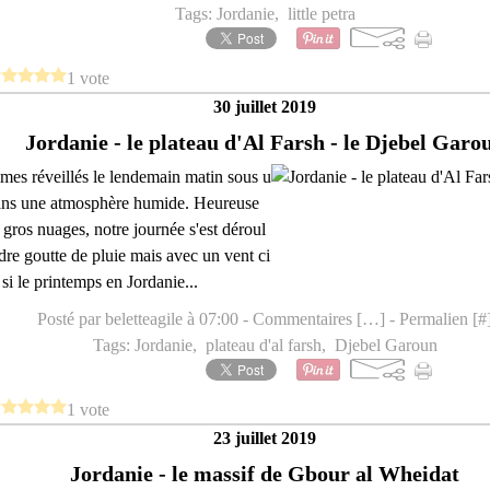
Tags:
Jordanie
,
little petra
1 vote
30 juillet 2019
Jordanie - le plateau d'Al Farsh - le Djebel Garo
es réveillés le lendemain matin sous u
dans une atmosphère humide. Heureuse
gros nuages, notre journée s'est déroul
dre goutte de pluie mais avec un vent ci
 si le printemps en Jordanie...
Posté par beletteagile à 07:00 -
Commentaires [
…
]
- Permalien [
#
Tags:
Jordanie
,
plateau d'al farsh
,
Djebel Garoun
1 vote
23 juillet 2019
Jordanie - le massif de Gbour al Wheidat