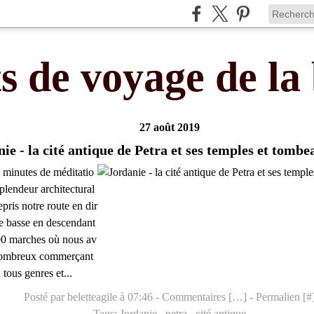
s de voyage de la 
27 août 2019
ie - la cité antique de Petra et ses temples et tomb
 minutes de méditatio
splendeur architectural
pris notre route en dir
lle basse en descendant
00 marches où nous av
nombreux commerçant
tous genres et...
Posté par beletteagile à 07:46 -
Commentaires [
…
]
- Permalien [
#
Tags:
Jordanie
,
petra
,
cité antique