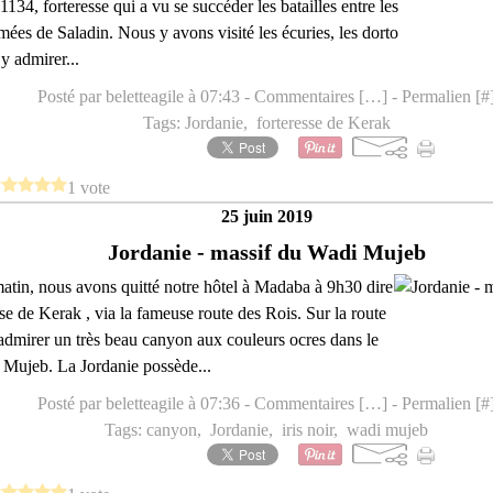
1134, forteresse qui a vu se succéder les batailles entre les
rmées de Saladin. Nous y avons visité les écuries, les dorto
 y admirer...
Posté par beletteagile à 07:43 -
Commentaires [
…
]
- Permalien [
#
Tags:
Jordanie
,
forteresse de Kerak
1 vote
25 juin 2019
Jordanie - massif du Wadi Mujeb
tin, nous avons quitté notre hôtel à Madaba à 9h30 dire
sse de Kerak , via la fameuse route des Rois. Sur la route
dmirer un très beau canyon aux couleurs ocres dans le
 Mujeb. La Jordanie possède...
Posté par beletteagile à 07:36 -
Commentaires [
…
]
- Permalien [
#
Tags:
canyon
,
Jordanie
,
iris noir
,
wadi mujeb