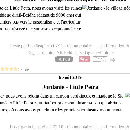
te de Little Petra, nous avons visité les ruines
ithique d'Ail-Beidha (datant de 9000 ans) qui
miers pas vers le pastoralisme et l'agricultur
nous a réservé une surprise exceptionnelle ce
Posté par beletteagile à 07:11 -
Commentaires [
…
]
- Permalien [
#
Tags:
Jordanie
,
Ail-Beidha
,
village néolithique
1 vote
6 août 2019
Jordanie - Little Petra
er, nous avons rejoint dans un canyon vertigineux et magique le Siq
ée « Little Petra », un faubourg de son illustre voisin qui abrite te
iniums, où nous avons pu admirer les premiers tombeaux monumentau
Posté par beletteagile à 07:10 -
Commentaires [
…
]
- Permalien [
#