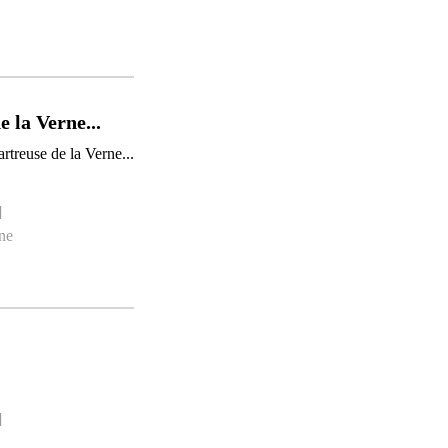
e la Verne...
]
rne
]