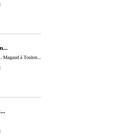
]
...
]
..
]