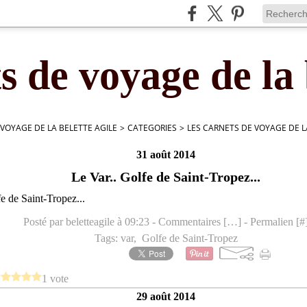
s de voyage de la 
 VOYAGE DE LA BELETTE AGILE
>
CATEGORIES
>
LES CARNETS DE VOYAGE DE L
31 août 2014
Le Var.. Golfe de Saint-Tropez...
Posté par beletteagile à 09:23 -
Commentaires [
…
]
- Permalien [
#
Tags:
var
,
Golfe de Saint-Tropez
1 vote
29 août 2014