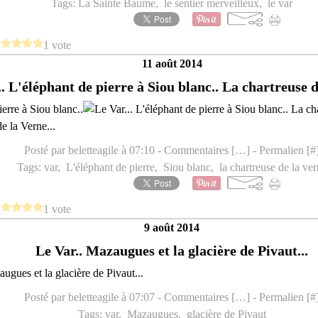
Tags:
La Sainte Baume
,
le sentier merveilleux
,
le var
1 vote
11 août 2014
.. L'éléphant de pierre à Siou blanc.. La chartreuse d
ierre à Siou blanc..
e la Verne...
Posté par beletteagile à 07:10 -
Commentaires [
…
]
- Permalien [
#
Tags:
var
,
L'éléphant de pierre
,
Siou blanc
,
la chartreuse de la ve
1 vote
9 août 2014
Le Var.. Mazaugues et la glacière de Pivaut...
Posté par beletteagile à 07:07 -
Commentaires [
…
]
- Permalien [
#
Tags:
var
,
Mazaugues
,
glacière de Pivaut