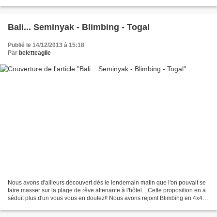
Mekori, datant du 8ème siècle et perdu...
Bali... Seminyak - Blimbing - Togal
Publié le 14/12/2013 à 15:18
Par
beletteagile
Nous avons d'ailleurs découvert dès le lendemain matin que l'on pouvait se
faire masser sur la plage de rêve attenante à l'hôtel... Cette proposition en a
séduit plus d'un vous vous en doutez!! Nous avons rejoint Blimbing en 4x4
où nous avons visité le...