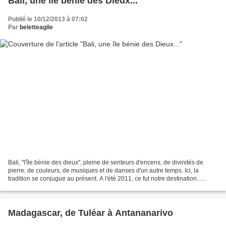
Bali, une île bénie des Dieux...
Publié le 10/12/2013 à 07:02
Par
beletteagile
Bali, "l'île bénie des dieux", pleine de senteurs d'encens, de divinités de
pierre, de couleurs, de musiques et de danses d'un autre temps. Ici, la
tradition se conjugue au présent. A l'été 2011, ce fut notre destination...
Traversant rizières et villages...
Madagascar, de Tuléar à Antananarivo