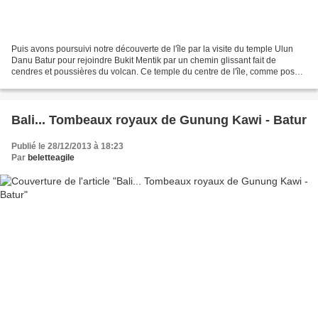
Puis avons poursuivi notre découverte de l'île par la visite du temple Ulun
Danu Batur pour rejoindre Bukit Mentik par un chemin glissant fait de
cendres et poussières du volcan. Ce temple du centre de l'île, comme posé
sur les rives bordées de nénuphars...
Bali... Tombeaux royaux de Gunung Kawi - Batur
Publié le 28/12/2013 à 18:23
Par
beletteagile