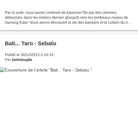
Par la suite, nous avons continué de traverser l'île par des chemins
détournés, dans les rizières (terrain glissant) vers les tombeaux royaux de
Gunung Kawi. Nous avons découvert la vie des paysans et la culture du riz,
au travers de très beaux paysages...
Bali... Taro - Sebatu
Publié le 26/12/2013 à 10:19
Par
beletteagile