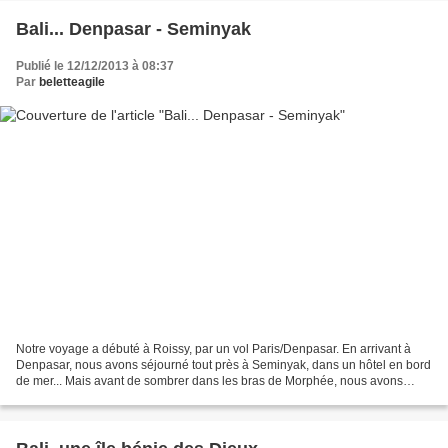
Bali... Denpasar - Seminyak
Publié le 12/12/2013 à 08:37
Par
beletteagile
Notre voyage a débuté à Roissy, par un vol Paris/Denpasar. En arrivant à
Denpasar, nous avons séjourné tout près à Seminyak, dans un hôtel en bord
de mer... Mais avant de sombrer dans les bras de Morphée, nous avons
passé un petit moment sur la belle...