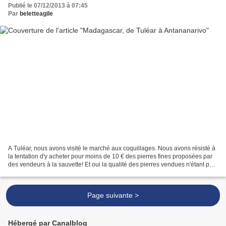
Publié le 07/12/2013 à 07:45
Par
beletteagile
A Tuléar, nous avons visité le marché aux coquillages. Nous avons résisté à
la tentation d'y acheter pour moins de 10 € des pierres fines proposées par
des vendeurs à la sauvette! Et oui la qualité des pierres vendues n'étant pas
assurée, nous n'avons...
Page suivante >
Hébergé par Canalblog