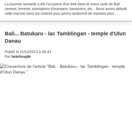
La journée suivante a été l'occasion d'un trek dans le coeur isolé de Bali :
ravines, torrents, plantations d'orangers, bananiers, etc... Nous avons débuté
cette marche dans les rizières puis avons randonné de manière plus
physique en montant et descendant...
Bali... Batukaru - lac Tamblingan - temple d'Ulun
Danau
Publié le 21/12/2013 à 08:43
Par
beletteagile