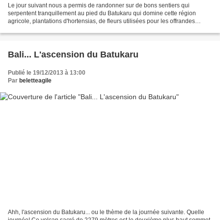
Le jour suivant nous a permis de randonner sur de bons sentiers qui
serpentent tranquillement au pied du Batukaru qui domine cette région
agricole, plantations d'hortensias, de fleurs utilisées pour les offrandes
balinaises (décorations et cérémonies...
Bali... L'ascension du Batukaru
Publié le 19/12/2013 à 13:00
Par
beletteagile
Ahh, l'ascension du Batukaru... ou le thème de la journée suivante. Quelle
journée! Ce volcan sacré de 2279 mètres est le deuxième plus haut sommet