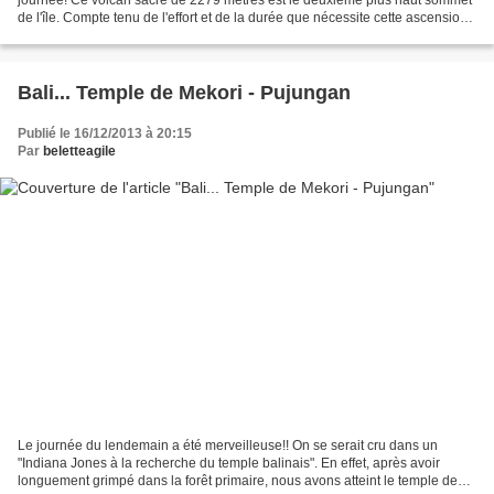
de l'île. Compte tenu de l'effort et de la durée que nécessite cette ascension
et afin d'éviter la marche...
Bali... Temple de Mekori - Pujungan
Publié le 16/12/2013 à 20:15
Par
beletteagile
Le journée du lendemain a été merveilleuse!! On se serait cru dans un
"Indiana Jones à la recherche du temple balinais". En effet, après avoir
longuement grimpé dans la forêt primaire, nous avons atteint le temple de