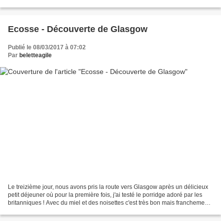
classiques. Seule constante,...
Ecosse - Découverte de Glasgow
Publié le 08/03/2017 à 07:02
Par
beletteagile
Le treizième jour, nous avons pris la route vers Glasgow après un délicieux
petit déjeuner où pour la première fois, j'ai testé le porridge adoré par les
britanniques ! Avec du miel et des noisettes c'est très bon mais franchement
roboratif. Notre route...