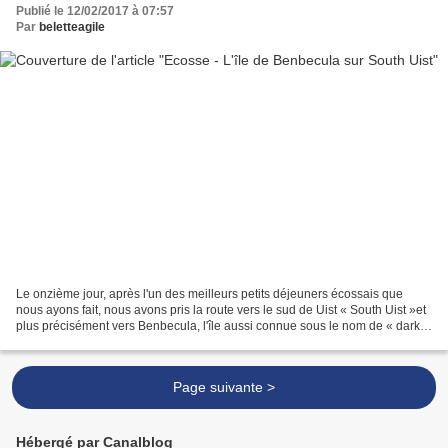
Publié le 12/02/2017 à 07:57
Par
beletteagile
Le onzième jour, après l'un des meilleurs petits déjeuners écossais que
nous ayons fait, nous avons pris la route vers le sud de Uist « South Uist »et
plus précisément vers Benbecula, l'île aussi connue sous le nom de « dark
island ». Benbecula est une...
Page suivante >
Hébergé par Canalblog