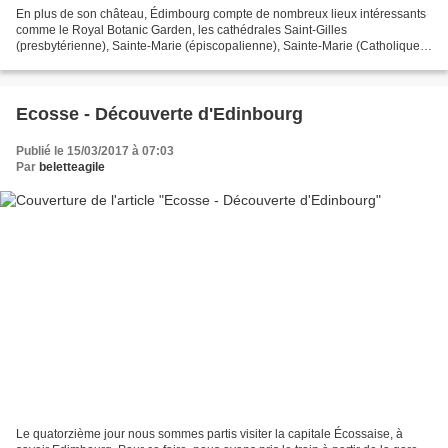
En plus de son château, Édimbourg compte de nombreux lieux intéressants
comme le Royal Botanic Garden, les cathédrales Saint-Gilles
(presbytérienne), Sainte-Marie (épiscopalienne), Sainte-Marie (Catholique),
la National Gallery, Charlotte Square, le Scott...
Ecosse - Découverte d'Edinbourg
Publié le 15/03/2017 à 07:03
Par
beletteagile
Le quatorzième jour nous sommes partis visiter la capitale Écossaise, à