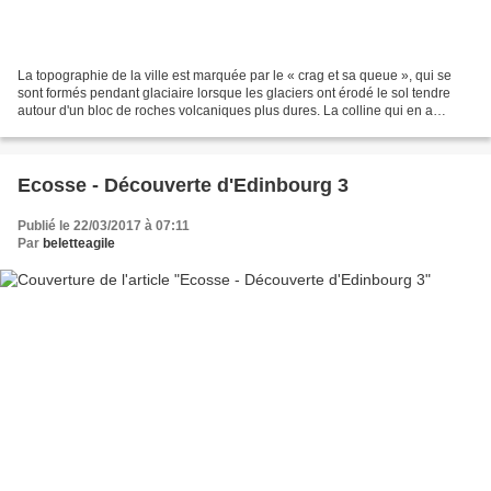
La topographie de la ville est marquée par le « crag et sa queue », qui se
sont formés pendant glaciaire lorsque les glaciers ont érodé le sol tendre
autour d'un bloc de roches volcaniques plus dures. La colline qui en a
résulté a été la plus ancienne...
Ecosse - Découverte d'Edinbourg 3
Publié le 22/03/2017 à 07:11
Par
beletteagile