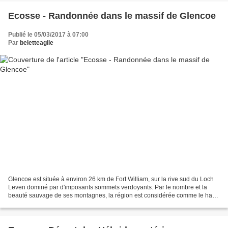
Ecosse - Randonnée dans le massif de Glencoe
Publié le 05/03/2017 à 07:00
Par
beletteagile
Glencoe est située à environ 26 km de Fort William, sur la rive sud du Loch
Leven dominé par d'imposants sommets verdoyants. Par le nombre et la
beauté sauvage de ses montagnes, la région est considérée comme le haut
lieu et le rendez-vous favori des...