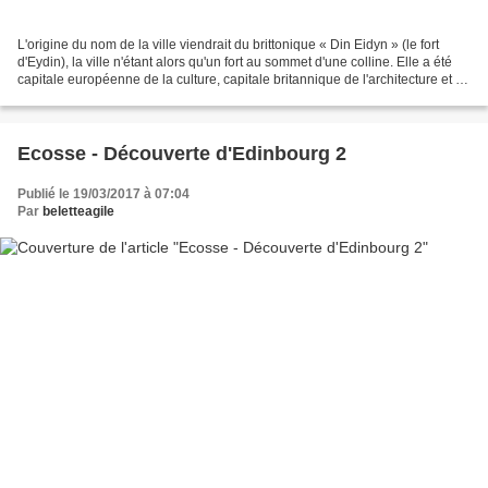
L'origine du nom de la ville viendrait du brittonique « Din Eidyn » (le fort
d'Eydin), la ville n'étant alors qu'un fort au sommet d'une colline. Elle a été
capitale européenne de la culture, capitale britannique de l'architecture et du
design, et a accueilli...
Ecosse - Découverte d'Edinbourg 2
Publié le 19/03/2017 à 07:04
Par
beletteagile