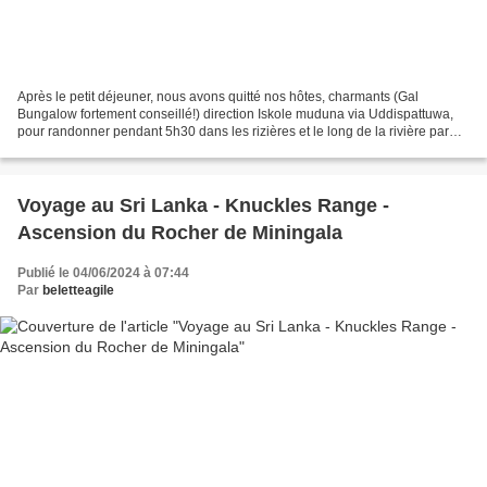
Après le petit déjeuner, nous avons quitté nos hôtes, charmants (Gal
Bungalow fortement conseillé!) direction Iskole muduna via Uddispattuwa,
pour randonner pendant 5h30 dans les rizières et le long de la rivière parmi
les plantations de thé et quelques...
Voyage au Sri Lanka - Knuckles Range -
Ascension du Rocher de Miningala
Publié le 04/06/2024 à 07:44
Par
beletteagile