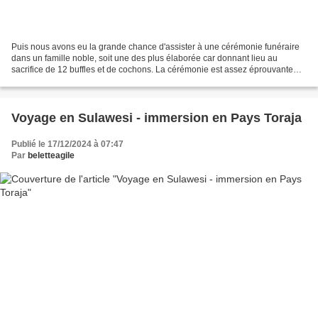
Puis nous avons eu la grande chance d'assister à une cérémonie funéraire
dans un famille noble, soit une des plus élaborée car donnant lieu au
sacrifice de 12 buffles et de cochons. La cérémonie est assez éprouvante
pour les âmes sensibles car les animaux...
Voyage en Sulawesi - immersion en Pays Toraja
Publié le 17/12/2024 à 07:47
Par
beletteagile