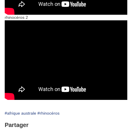
rhinocéros 2
#afrique australe
#rhinocéros
Partager