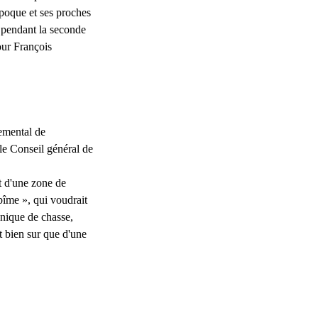
époque et ses proches
pendant la seconde
our François
temental de
 le Conseil général de
 d'une zone de
abîme », qui voudrait
hnique de chasse,
t bien sur que d'une