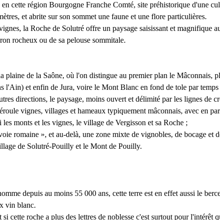
 en cette région Bourgogne Franche Comté, site préhistorique d'une cult
mètres
, et abrite sur son sommet une faune et une flore particulières.
ignes, la Roche de Solutré offre un paysage saisissant et magnifique aux
eron rocheux ou de sa pelouse sommitale.
d la plaine de la Saône, où l'on distingue au premier plan le Mâconnais
, p
 l'Ain) et enfin de Jura,
voire le Mont Blanc en fond de tole par temps c
utres directions, le paysage, moins ouvert et délimité par les lignes de c
éroule vignes, villages et hameaux typiquement mâconnais, avec en part
 les monts et les vignes, le village de Vergisson
et sa Roche ;
 « voie romaine », et au-delà, une zone mixte de vignobles, de bocage
et d
village de Solutré-Pouilly et le Mont de Pouilly.
omme depuis au moins 55 000 ans, cette terre est en effet aussi le berc
ux vin blanc.
si cette roche a plus des lettres de noblesse c'est surtout pour l'intérêt q