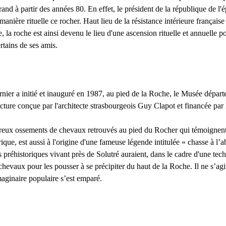
rand à partir des années 80. En effet, le président de la république de l'
manière rituelle ce rocher. Haut lieu de la résistance intérieure française
e
, la roche est ainsi devenu le lieu d'une ascension rituelle
et annuelle p
rtains de ses amis.
ernier a initié et inauguré en 1987, au pied de la Roche, le Musée dépar
ructure conçue par l'architecte strasbourgeois Guy Clapot et financée par
reux ossements de chevaux retrouvés au pied du Rocher qui témoignent
ique, est aussi à l'origine d'une fameuse légende intitulée « chasse à l’
préhistoriques vivant près de Solutré auraient, dans le cadre d'une tec
chevaux pour les pousser à se précipiter du haut de la Roche. Il ne s’agi
imaginaire populaire s’est emparé.