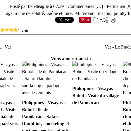
Posté par beletteagile à 07:39 -
Commentaires [
…
]
- Permalien [
#
Tags:
roche de solutré
,
saône et loire
,
Mitterrand
,
macon
,
pouilly f
1 vote
... Var
Var - Le Prade
Vous aimerez aussi :
Philippines - Visayas -
Bohol - Visite du village
isayas -
Philippines - Visayas -
de Pamilacan
Phil
 - Visite
Bohol - Ile de
Boho
niale de
Pamilacan - Safari
choc
part vers
Dauphins, snorkeling et
et d
partage avec les enfants
Pam