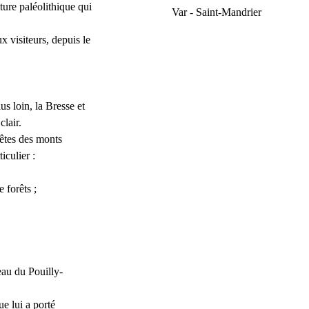
ure paléolithique qui
Var - Saint-Mandrier
 visiteurs, depuis le
lus loin, la Bresse et
lair.
rêtes des monts
iculier :
e forêts ;
eau du Pouilly-
ue lui a porté