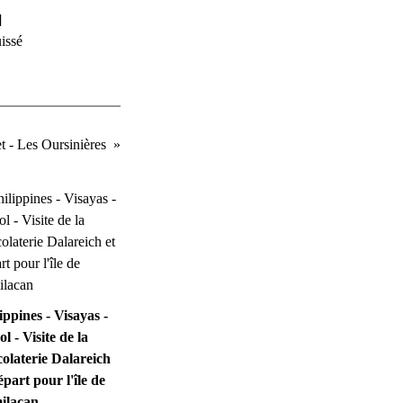
]
uissé
t - Les Oursinières
ippines - Visayas -
l - Visite de la
olaterie Dalareich
épart pour l'île de
ilacan