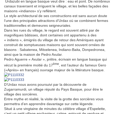
Urdazubi en langue basque veut dire : eau et pont. De nombreux
canaux traversent et irriguent le village, et les belles façades des
maisons «indianos» s’y reflètent.
Le style architectural de ses constructions est sans aucun doute
l’une des principales attractions d’Urdax où se combinent fermes
traditionnelles et demeures seigneuriales.
Dans les rues du village, le regard est souvent attiré par de
magnifiques bâtisses, dont certaines ont appartenu à des
« indiens », émigrés du village de retour des Amériques ayant
construit de somptueuses maisons qui sont souvent ornées de
blasons : Sabatenea, Mitxelenea, Indiano-Baita, Donpedronea,
ainsi que la maison de Pedro Axular.
Pedro Aguerre « Axular », prêtre, écrivain en langue basque qui
ème
vécut la première moitié du 17
, est l’auteur du fameux Gero
(«Après» en français) ouvrage majeur de la littérature basque.
D’Urdax nous avons poursuivi par la découverte de
Zugarramurdi, un village réputé du Pays Basque, pour être le
village des sorcières.
Entre mythe et réalité, la visite de la grotte des sorcières vous
permettra d’en apprendre davantage sur cette légende.
Situé à une vingtaine de minutes du célèbre village d’Espelette,
c’est un petit village enchanteur, calme, entouré de verdure et