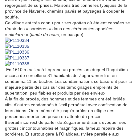
regorgeant de surprises. Maisons traditionnelles typiques de la
province de Navarre, chemins pavés et paysages à couper le
souffle.
Ce village est très connu pour ses grottes où étaient censées se
réunir des « sorcières » dans des cérémonies appelées
«
akelarre
» (
lande du bouc
, en basque).
En 1610 a eu lieu à Logrono un procès lors duquel l’Inquisition
accusa de sorcellerie 31 habitants de Zugarramurdi et en
condamna 11 au bûcher. Les condamnations se basèrent pour la
majeure partie des cas sur des témoignages empreints de
superstition, peu fiables et produits par des envieux.
À la fin du procès, des hommes et des femmes ont été brûlés
vifs, d'autres condamnés à l'exil perpétuel avec confiscation de
leurs biens. On a même été jusqu'à brûler en effigie des
personnes mortes en prison en attente du procès.
Il serait incorrect de parler de Zugarramurdi sans évoquer ses
grottes : incontournables et magnifiques, fameux repaire des
sorcières. Et surtout gare à l’Olabidea, rivière parallèle aux