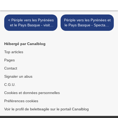
< Périple vers les Pyrénées
Périple vers les Pyrénées et
et le Pays Basque - visite
le Pays Basque - Spectacle
des villes de Sare et
de pelote basque, danse et
d'Ainhoa
force basque >
Hébergé par Canalblog
Top articles
Pages
Contact
Signaler un abus
C.G.U.
Cookies et données personnelles
Préférences cookies
Voir le profil de beletteagile sur le portail Canalblog