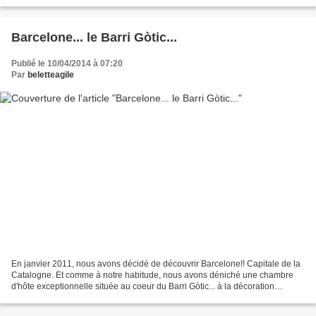
observer le ballet des promeneurs. Et un...
Barcelone... le Barri Gòtic...
Publié le 10/04/2014 à 07:20
Par
beletteagile
En janvier 2011, nous avons décidé de découvrir Barcelone!! Capitale de la
Catalogne. Et comme à notre habitude, nous avons déniché une chambre
d'hôte exceptionnelle située au coeur du Barri Gòtic... à la décoration
élégante et d'un goût sûr!! Cette ville...