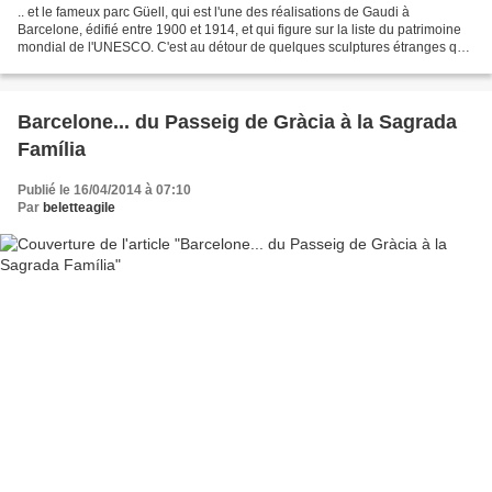
.. et le fameux parc Güell, qui est l'une des réalisations de Gaudi à
Barcelone, édifié entre 1900 et 1914, et qui figure sur la liste du patrimoine
mondial de l'UNESCO. C'est au détour de quelques sculptures étranges que
nous avons passé un fort bon...
Barcelone... du Passeig de Gràcia à la Sagrada
Família
Publié le 16/04/2014 à 07:10
Par
beletteagile