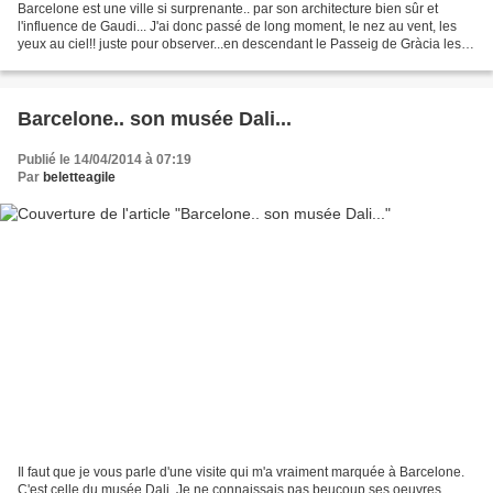
Barcelone est une ville si surprenante.. par son architecture bien sûr et
l'influence de Gaudi... J'ai donc passé de long moment, le nez au vent, les
yeux au ciel!! juste pour observer...en descendant le Passeig de Gràcia les
superbes bâtiments modernistes,...
Barcelone.. son musée Dali...
Publié le 14/04/2014 à 07:19
Par
beletteagile
Il faut que je vous parle d'une visite qui m'a vraiment marquée à Barcelone.
C'est celle du musée Dali. Je ne connaissais pas beucoup ses oeuvres