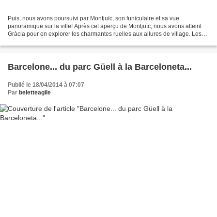
Puis, nous avons poursuivi par Montjuïc, son funiculaire et sa vue
panoramique sur la ville! Après cet aperçu de Montjuïc, nous avons atteint
Gràcia pour en explorer les charmantes ruelles aux allures de village. Les
cafés, librairies et boutiques vintage...
Barcelone... du parc Güell à la Barceloneta...
Publié le 18/04/2014 à 07:07
Par
beletteagile