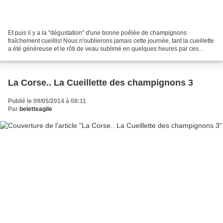
Et puis il y a la "dégustation" d'une bonne poêlée de champignons
fraîchement cueillis! Nous n'oublierons jamais cette journée, tant la cueillette
a été généreuse et le rôti de veau sublimé en quelques heures par ces
champignons multicolores et savoureux!!...
La Corse.. La Cueillette des champignons 3
Publié le 09/05/2014 à 08:11
Par
beletteagile