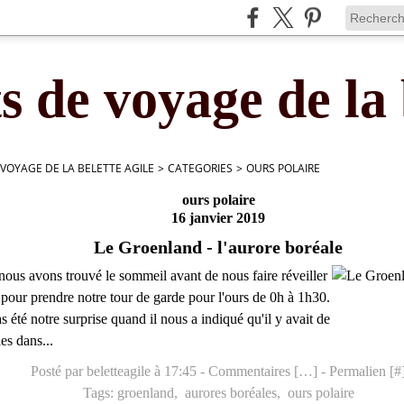
s de voyage de la 
 VOYAGE DE LA BELETTE AGILE
>
CATEGORIES
>
OURS POLAIRE
ours polaire
16 janvier 2019
Le Groenland - l'aurore boréale
 nous avons trouvé le sommeil avant de nous faire réveiller
 pour prendre notre tour de garde pour l'ours de 0h à 1h30.
as été notre surprise quand il nous a indiqué qu'il y avait de
es dans...
Posté par beletteagile à 17:45 -
Commentaires [
…
]
- Permalien [
#
Tags:
groenland
,
aurores boréales
,
ours polaire