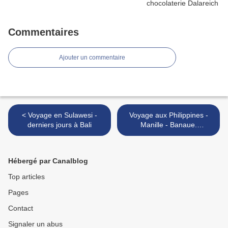
Commentaires
Ajouter un commentaire
< Voyage en Sulawesi -
Voyage aux Philippines -
derniers jours à Bali
Manille - Banaue.
Traversée de l'île de Luzon
à la rencontre des Ifugaos >
Hébergé par Canalblog
Top articles
Pages
Contact
Signaler un abus