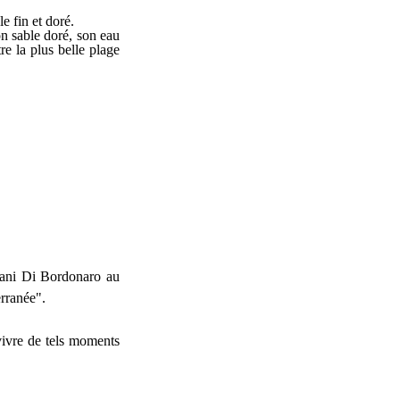
e fin et doré.
on sable doré, son eau
re la plus belle plage
olani Di Bordonaro au
rranée".
 vivre de tels moments