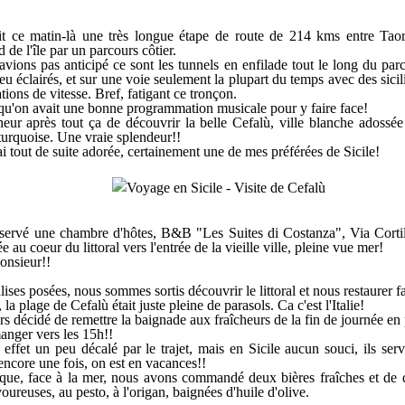
t ce matin-là une très longue étape de route de 214 kms entre Tao
d de l'île par un parcours côtier.
vions pas anticipé ce sont les tunnels en enfilade tout le long du par
peu éclairés, et sur une voie seulement la plupart du temps avec des sicil
ations de vitesse. Bref, fatigant ce tronçon.
u'on avait une bonne programmation musicale pour y faire face!
eur après tout ça de découvrir la belle Cefalù, ville blanche adossé
turquoise. Une vraie splendeur!!
l'ai tout de suite adorée, certainement une de mes préférées de Sicile!
servé une chambre d'hôtes, B&B "Les Suites di Costanza", Via Cortil
e au coeur du littoral vers l'entrée de la vieille ville, pleine vue mer!
onsieur!!
ises posées, nous sommes sortis découvrir le littoral et nous restaurer f
la plage de Cefalù était juste pleine de parasols. Ca c'est l'Italie!
s décidé de remettre la baignade aux fraîcheurs de la fin de journée en 
manger vers les 15h!!
effet un peu décalé par le trajet, mais en Sicile aucun souci, ils ser
 encore une fois, on est en vacances!!
ique, face à la mer, nous avons commandé deux bières fraîches et de d
ureuses, au pesto, à l'origan, baignées d'huile d'olive.