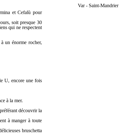
Var - Saint-Mandrier
rmina et Cefalù pour
cours, soit presque 30
iens qui ne respectent
e à un énorme rocher,
e U, encore une fois
ace à la mer.
préférant découvrir la
vent à manger à toute
élicieuses bruschetta