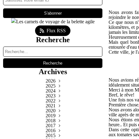
Nous avons fai
rejoindre le nor
Ce que nous n'a
kilomètres, et 
Flux RSS
jamais les limit
Heureusement q
Recherche
Mais quel bonh
entourée d'eau 
Cette ville, je 
Archives
Nous avions ré
2026
idéalement situé
2025
Août
(1)
Merci à mon M
Décembre
2024
Juillet
(4)
(5)
Bref, le rêve!
Novembre
Décembre
2023
Juin
(5)
(5)
(4)
Une fois nos val
Novembre
Décembre
Octobre
2022
Mai
(4)
(4)
(4)
(4)
Première chose, 
Septembre
Novembre
Décembre
Octobre
2021
Avril
(4)
(5)
(4)
(5)
(5)
Nous avons alor
Septembre
Novembre
Décembre
Octobre
2020
Mars
Août
(5)
(4)
(5)
(5)
(4)
(5)
ville après de 
Septembre
Novembre
Décembre
Octobre
Février
2019
Juillet
Août
(4)
(5)
(4)
(4)
(3)
(4)
(4)
Nous étions en 
Septembre
Novembre
Décembre
Octobre
Janvier
2018
Juillet
Août
Juin
(4)
(5)
(5)
(4)
(4)
(5)
(4)
(4)
heure.. Et puis
Septembre
Novembre
Décembre
Octobre
2017
Juillet
Août
Juin
Mai
(4)
(4)
(1)
(4)
(4)
(4)
(5)
(4)
Dans cette opt
Décembre
Septembre
Novembre
Octobre
2016
Juillet
Avril
Août
Juin
Mai
(4)
(4)
(5)
(4)
(1)
(5)
(10)
(4)
(4)
aux tomates savo
Novembre
Septembre
Décembre
Octobre
Février
2015
Juillet
Mars
Avril
Août
Mai
(5)
(4)
(5)
(3)
(4)
(2)
(5)
(10)
(4)
(4)