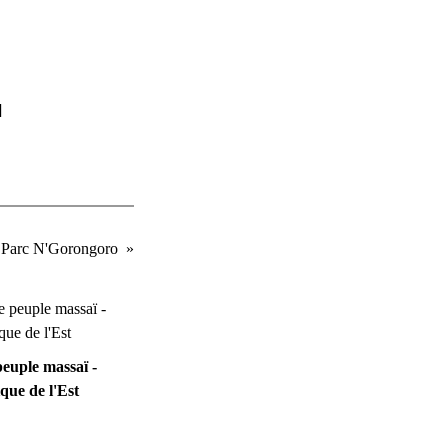
]
du Parc N'Gorongoro
euple massaï -
que de l'Est