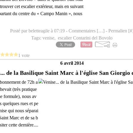
 trouver cet escalier extérieur, mais en suivant
 partant du centre du « Campo Manin », nous
Posté par beletteagile à 07:19 -
Commentaires [
…
]
- Permalien [
#
Tags:
venise
,
escalier Contarini del Bovolo
1 vote
6 avril 2014
... de la Basilique Saint Marc à l'église San Giorgio d
bonnement de 72h a
hevait (très pratique
e formule), nous av
s quelques rues et pe
enise qui nous séparai
Saint Marc et de sa b
iter cette dernière....