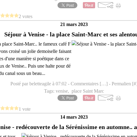
2 votes
21 mars 2023
Séjour à Venise - la place Saint-Marc et ses alento
la place Saint-Marc.. le fameux café F
vons croisé un jolie demoiselle faisant
res d'une manière si poétique dans ce
ux de Venise.. Puis une halte pour dé
du canal sous un beau...
Posté par beletteagile à 07:02 -
Commentaires [
…
]
- Permalien [
#
Tags:
venise
,
place Saint Marc
1 vote
14 mars 2023
nise - redécouverte de la Sérénissime en automne.. 
 et tous,