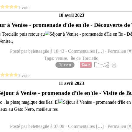
1 vote
18 avril 2023
ur à Venise - promenade d'île en île - Découverte de 
de Torciello puis retour au
Venise..
Posté par beletteagile à 18:43 -
Commentaires [
…
]
- Permalien [
#
Tags:
venise
,
île de Torciello
1 vote
11 avril 2023
Séjour à Venise - promenade d'île en île - Visite de 
o.. la plusq magique des îles! E
cieux au Gato Nero, meilleur res
Posté par beletteagile à 07:08 -
Commentaires [
…
]
- Permalien [
#