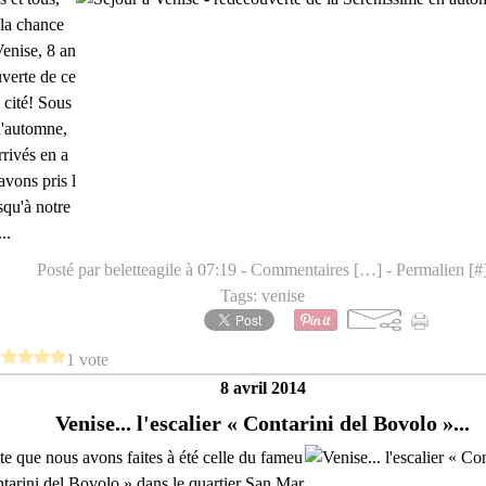
la chance
Venise, 8 an
uverte de ce
 cité! Sous
d'automne,
rivés en a
avons pris l
squ'à notre
..
Posté par beletteagile à 07:19 -
Commentaires [
…
]
- Permalien [
#
Tags:
venise
1 vote
8 avril 2014
Venise... l'escalier « Contarini del Bovolo »...
ite que nous avons faites à été celle du fameu
ntarini del Bovolo » dans le quartier San Mar