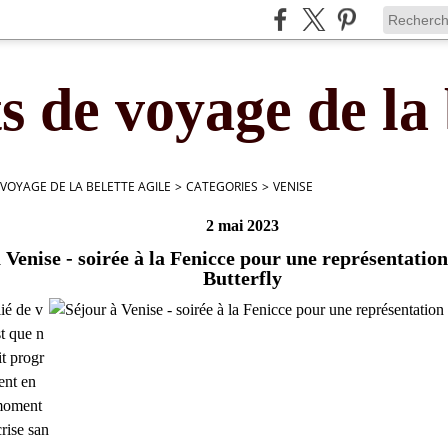
s de voyage de la 
 VOYAGE DE LA BELETTE AGILE
>
CATEGORIES
>
VENISE
2 mai 2023
 Venise - soirée à la Fenicce pour une représentat
Butterfly
lié de v
st que n
it progr
ent en
moment
rise san