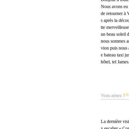
Nous avons eu 
de retourner à 
s après la déco
tte merveilleuse
un beau soleil 
nous sommes ar
vion puis nous 
e bateau taxi ju
hôtel, tel James.
Vous aimez ?
La dernière vis
x escalier « Co