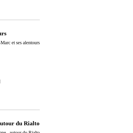
urs
]
autour du Rialto