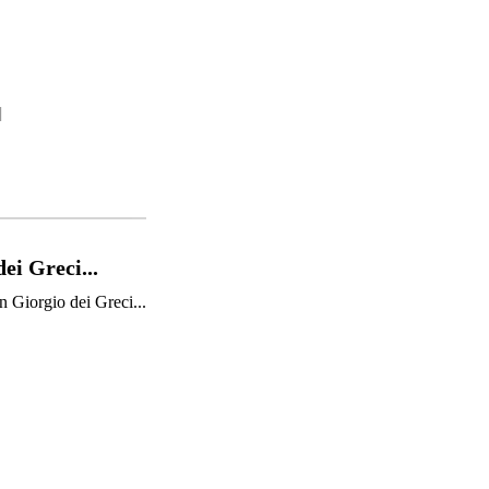
]
ei Greci...