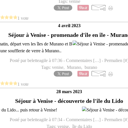
Tags:
venise
1 vote
4 avril 2023
Séjour à Venise - promenade d'île en île - Muran
tin, départ vers les îles de Murano et B
d'une soufflerie de verre à Murano..
Posté par beletteagile à 07:36 -
Commentaires [
…
]
- Permalien [
#
Tags:
venise
,
Murano
,
burano
1 vote
28 mars 2023
Séjour à Venise - découverte de l'île du Lido
e du Lido... puis retour à Venise!
Posté par beletteagile à 07:34 -
Commentaires [
…
]
- Permalien [
#
Tags:
venise
,
île du Lido