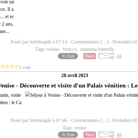
 voir un
ce. Il a
.. et re
e 2 ans,
une...
Posté par beletteagile à 07:14 -
Commentaires [
…
]
- Permalien [
#
Tags:
venise
,
fenicce
,
madama butterfly
1 vote
28 avril 2023
enise - Découverte et visite d'un Palais vénitien : 
tin, visite
tien : le Ca
Posté par beletteagile à 07:46 -
Commentaires [
…
]
- Permalien [
#
Tags:
venise