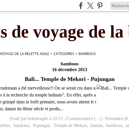
s de voyage de la 
 VOYAGE DE LA BELETTE AGILE
>
CATEGORIES
>
BAMBOUS
bambous
16 décembre 2013
Bali... Temple de Mekori - Pujungan
endemain a été merveilleuse!! On se serait cru dans u
s à la recherche du temple balinais". En effet, après a
 grimpé dans la forêt primaire, nous avons atteint le t
, datant du 8ème siècle et perdu...
Posté par beletteagile à 20:15 -
Commentaires [
…
]
- Permalien [
#
izières
,
batukaru
,
Pujungan
,
Temple de Mekori
,
banian
,
bambous
,
j