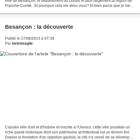
ville de Besançon, le département du Doubs et plus largement la région de
Franche-Comté.. Et pourquoi cela me direz vous? Et bien parce que je me
suis installée dans cette belle...
Besançon : la découverte
Publié le 27/08/2015 à 07:38
Par
beletteagile
Classée ville d'art et d'histoire et inscrite à l'Unesco, cette ville possède un
riche passé historique dont son patrimoine architectural est un témoin fort.
Depuis la fondation d'un oppidum gaulois, la cité n'a cessé de se développer