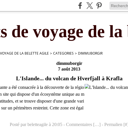
s de voyage de la 
 VOYAGE DE LA BELETTE AGILE
>
CATEGORIES
>
DIMMUBORGIR
dimmuborgir
7 août 2013
L'Islande... du volcan de Hverfjall à Krafla
ante a été consacrée à la découverte de la régio
n site qui dispose d'un écosystème unique au m
titudes, et se trouve disposer d'une grande vari
sur un périmètres restreint. Cette zone est égal
Posté par beletteagile à 20:05 -
Commentaires [
…
]
- Permalien [
#