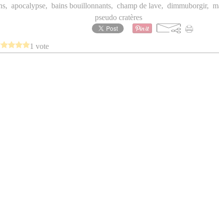
ns
,
apocalypse
,
bains bouillonnants
,
champ de lave
,
dimmuborgir
,
m
pseudo cratères
1 vote