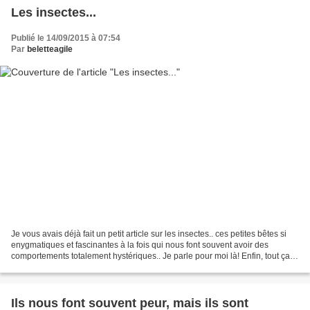
Les insectes...
Publié le 14/09/2015 à 07:54
Par
beletteagile
Je vous avais déjà fait un petit article sur les insectes.. ces petites bêtes si
enygmatiques et fascinantes à la fois qui nous font souvent avoir des
comportements totalement hystériques.. Je parle pour moi là! Enfin, tout ça
pour dire, que ma moitié...
Ils nous font souvent peur, mais ils sont