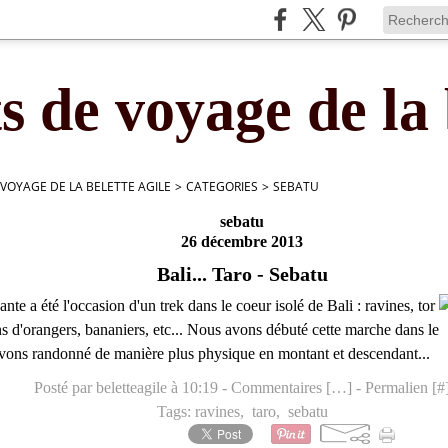
s de voyage de la 
 VOYAGE DE LA BELETTE AGILE
>
CATEGORIES
>
SEBATU
sebatu
26 décembre 2013
Bali... Taro - Sebatu
nte a été l'occasion d'un trek dans le coeur isolé de Bali : ravines, tor
ons d'orangers, bananiers, etc... Nous avons débuté cette marche dans le
 avons randonné de manière plus physique en montant et descendant...
Posté par beletteagile à 10:19 -
Commentaires [
…
]
- Permalien [
#
Tags:
ravines
,
taro
,
sebatu