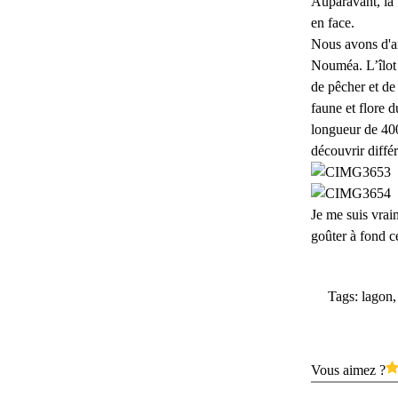
Auparavant, la 
en face.
Nous avons d'ail
Nouméa. L’îlot 
de pêcher et de
faune et flore d
longueur de 40
découvrir diffé
Je me suis vraim
goûter à fond c
Tags:
lagon
Vous aimez ?