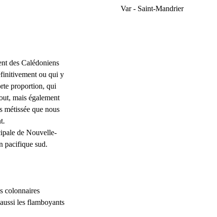
Var - Saint-Mandrier
ment des Calédoniens
éfinitivement ou qui y
orte proportion, qui
tout, mais également
rès métissée que nous
t.
ncipale de Nouvelle-
n pacifique sud.
s colonnaires
 aussi les flamboyants