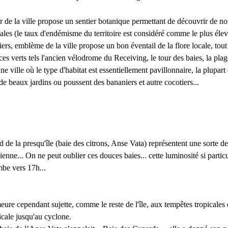
er de la ville propose un sentier botanique permettant de découvrir de 
les (le taux d'endémisme du territoire est considéré comme le plus él
iers, emblème de la ville propose un bon éventail de la flore locale, to
s verts tels l'ancien vélodrome du Receiving, le tour des baies, la p
 ville où le type d'habitat est essentiellement pavillonnaire, la plupart
de beaux jardins ou poussent des bananiers et autre cocotiers...
d de la presqu'île (baie des citrons, Anse Vata) représentent une sorte d
enne... On ne peut oublier ces douces baies... cette luminosité si particu
mbe vers 17h...
eure cependant sujette, comme le reste de l'île, aux tempêtes tropicales 
icale jusqu'au cyclone.