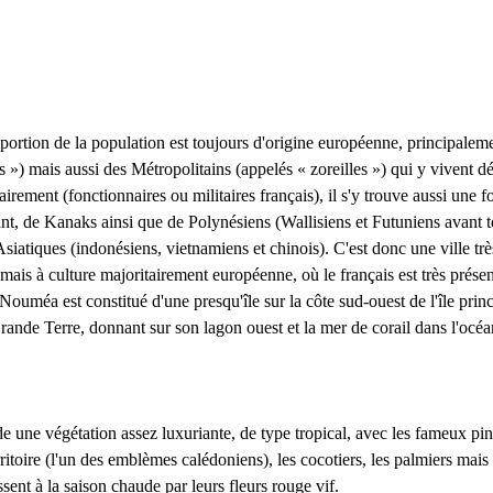
oportion de la population est toujours d'origine européenne, principale
 ») mais aussi des Métropolitains (appelés « zoreilles ») qui y vivent d
irement (fonctionnaires ou militaires français), il s'y trouve aussi une f
t, de Kanaks ainsi que de Polynésiens (Wallisiens et Futuniens avant 
'Asiatiques (indonésiens, vietnamiens et chinois). C'est donc une ville t
mais à culture majoritairement européenne, où le français est très présen
 Nouméa est constitué d'une presqu'île sur la côte sud-ouest de l'île pri
rande Terre, donnant sur son lagon ouest et la mer de corail dans l'océa
une végétation assez luxuriante, de type tropical, avec les fameux pin
ritoire (l'un des emblèmes calédoniens), les cocotiers, les palmiers mais
sent à la saison chaude par leurs fleurs rouge vif.