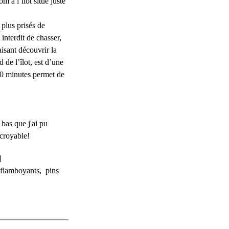
 à l’îlot situé juste
 plus prisés de
interdit de chasser,
isant découvrir la
d de l’îlot, est d’une
30 minutes permet de
 bas que j'ai pu
ncroyable!
]
flamboyants
,
pins