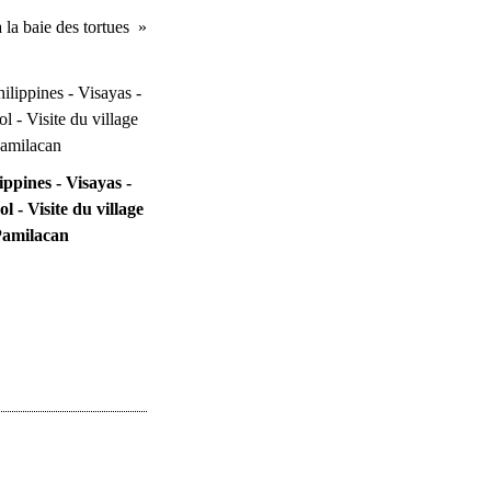
la baie des tortues
ippines - Visayas -
l - Visite du village
Pamilacan