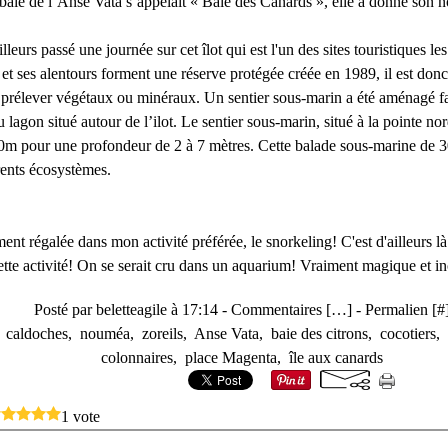
baie de l’Anse Vata s’appelait « Baie des Canards », elle a donné son nom
leurs passé une journée sur cet îlot qui est l'un des sites touristiques les
et ses alentours forment une réserve protégée créée en 1989, il est donc 
 prélever végétaux ou minéraux. Un sentier sous-marin a été aménagé fa
u lagon situé autour de l’ilot. Le sentier sous-marin, situé à la pointe nor
0m pour une profondeur de 2 à 7 mètres. Cette balade sous-marine de 
rents écosystèmes.
ent régalée dans mon activité préférée, le snorkeling! C'est d'ailleurs là
ette activité! On se serait cru dans un aquarium! Vraiment magique et i
Posté par beletteagile à 17:14 -
Commentaires [
…
]
- Permalien [
#
,
caldoches
,
nouméa
,
zoreils
,
Anse Vata
,
baie des citrons
,
cocotiers
,
colonnaires
,
place Magenta
,
île aux canards
1 vote