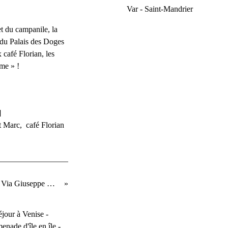
Var - Saint-Mandrier
t du campanile, la
e du Palais des Doges
 café Florian, les
me » !
]
nt Marc
,
café Florian
Venise... de la Riva degli Schiavoni à la Via Giuseppe Garibaldi