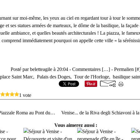
urnant sur moi-même, les yeux au ciel en regardant tour à tour le somme
ge et ses statues armées de marteaux, le dôme de la basilique, la façad
uelle ambiance, et quelles beautés architecturales ! La piazza, le fameux
n comprend immédiatement pourquoi on appelle cette ville « la sérénissi
Posté par beletteagile à 20:04 -
Commentaires [
…
]
- Permalien [
#
place Saint Marc
,
Palais des Doges
,
Tour de l'Horloge
,
basilique sai
1 vote
Venise... de Piazzale Roma au Pont du Rialto
Vous aimerez aussi :