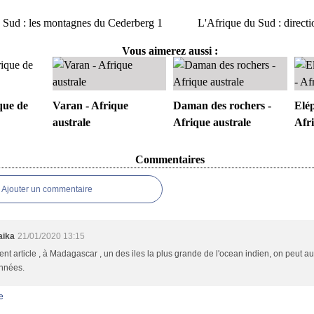
 Sud : les montagnes du Cederberg 1
L'Afrique du Sud : directi
Vous aimerez aussi :
que de
Varan - Afrique
Daman des rochers -
Elé
australe
Afrique australe
Afri
Commentaires
Ajouter un commentaire
aika
21/01/2020 13:15
ent article , à Madagascar , un des iles la plus grande de l'ocean indien, on peut a
nnées.
e