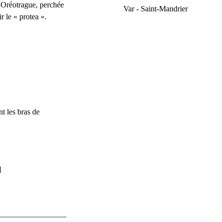
 Oréotrague, perchée
Var - Saint-Mandrier
r le « protea ».
t les bras de
]