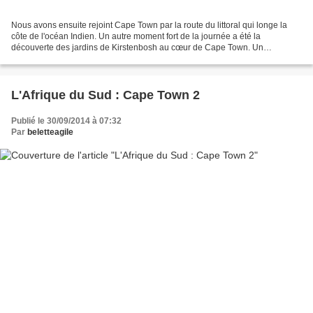
Nous avons ensuite rejoint Cape Town par la route du littoral qui longe la
côte de l'océan Indien. Un autre moment fort de la journée a été la
découverte des jardins de Kirstenbosh au cœur de Cape Town. Un
merveilleux jardin aux proportions parfaites,...
L'Afrique du Sud : Cape Town 2
Publié le 30/09/2014 à 07:32
Par
beletteagile