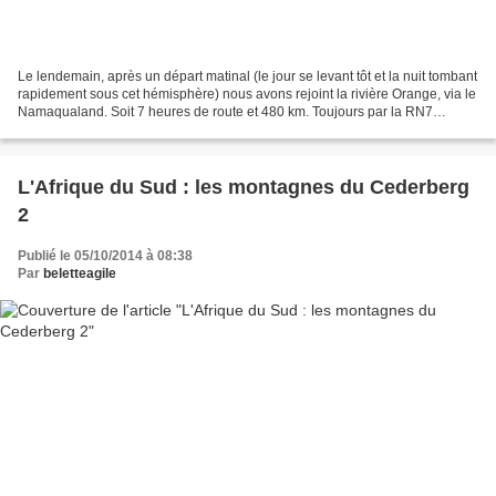
Le lendemain, après un départ matinal (le jour se levant tôt et la nuit tombant
rapidement sous cet hémisphère) nous avons rejoint la rivière Orange, via le
Namaqualand. Soit 7 heures de route et 480 km. Toujours par la RN7
direction la Namibie. Je n'imaginais...
L'Afrique du Sud : les montagnes du Cederberg
2
Publié le 05/10/2014 à 08:38
Par
beletteagile