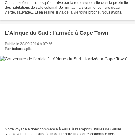
Ce qui est étonnant lorsqu'on arrive par la route sur ce site c'est la proximité
des habitations de style colonial. Je m'imaginais vraiment un site quasi
vierge, sauvage... Et en réalité, il y a de la vie toute proche. Nous avons
découvert non loin de...
L'Afrique du Sud : l'arrivée à Cape Town
Publié le 28/09/2014 à 07:26
Par
beletteagile
Notre voyage a donc commencé à Paris, à l'aéroport Charles de Gaulle.
Nous avons rejoint Dubaï afin de prendre une correspondance vers