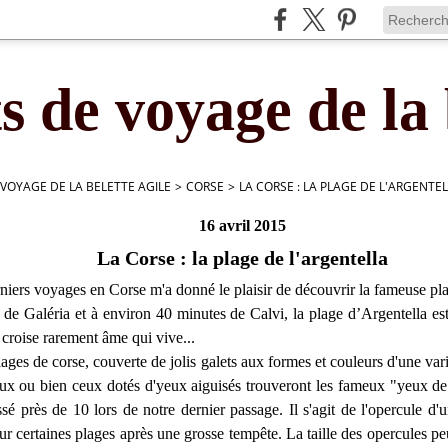
s de voyage de la 
 VOYAGE DE LA BELETTE AGILE
>
CORSE
>
LA CORSE : LA PLAGE DE L'ARGENTE
16 avril 2015
La Corse : la plage de l'argentella
niers voyages en Corse m'a donné le plaisir de découvrir la fameuse pla
de Galéria et à environ 40 minutes de Calvi, la plage d’Argentella es
croise rarement âme qui vive...
lages de corse, couverte de jolis galets aux formes et couleurs d'une var
eux ou bien ceux dotés d'yeux aiguisés trouveront les fameux "yeux d
é près de 10 lors de notre dernier passage. Il s'agit de l'opercule d'
ur certaines plages après une grosse tempête. La taille des opercules p