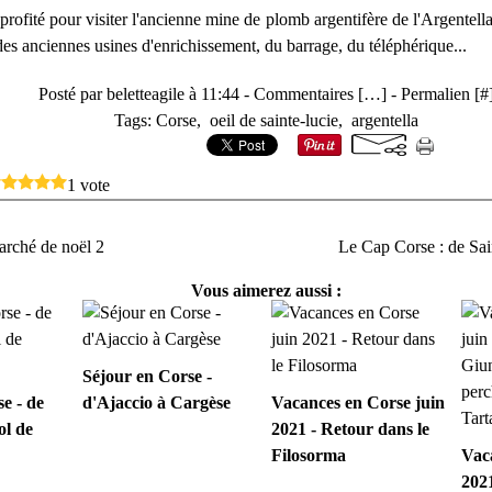
rofité pour visiter l'ancienne mine de plomb argentifère de l'Argentella
 des anciennes usines d'enrichissement, du barrage, du téléphérique...
Posté par beletteagile à 11:44 -
Commentaires [
…
]
- Permalien [
#
Tags:
Corse
,
oeil de sainte-lucie
,
argentella
1 vote
arché de noël 2
Le Cap Corse : de Sai
Vous aimerez aussi :
Séjour en Corse -
e - de
d'Ajaccio à Cargèse
Vacances en Corse juin
ol de
2021 - Retour dans le
Filosorma
Vac
2021