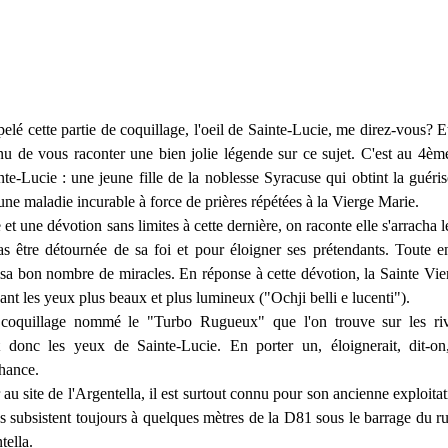
elé cette partie de coquillage, l'oeil de Sainte-Lucie, me direz-vous? E
u de vous raconter une bien jolie légende sur ce sujet. C'est au 4ème
te-Lucie : une jeune fille de la noblesse Syracuse qui obtint la guéri
'une maladie incurable à force de prières répétées à la Vierge Marie.
et une dévotion sans limites à cette dernière, on raconte elle s'arracha le
s être détournée de sa foi et pour éloigner ses prétendants. Toute en
alisa bon nombre de miracles. En réponse à cette dévotion, la Sainte Vier
ant les yeux plus beaux et plus lumineux ("Ochji belli e lucenti").
 coquillage nommé le "Turbo Rugueux" que l'on trouve sur les riv
t donc les yeux de Sainte-Lucie. En porter un, éloignerait, dit-on
chance.
 au site de l'Argentella, il est surtout connu pour son ancienne exploita
es subsistent toujours à quelques mètres de la D81 sous le barrage du 
tella.