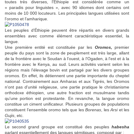
toutes très diverses, l'Éthiopie est considérée comme un
« paradis pour linguistes », avec 90 idiomes dont certains ont
moins de 10 000 locuteurs. Les principales langues utilisées sont
l'oromo et l'amharique.
Les peuples d'Éthiopie peuvent être répartis en divers grands
ensembles avec comme élément caractéristique essentiel, la
langue.
Une première entité est constituée par les
Oromos,
premier
peuple du pays sont la zone de peuplement est très large, allant
de la frontière avec le Soudan à l'ouest, à l'Ogaden, à l'est et à la
frontière avec le Kenya, au sud. Leurs activités varient selon les
régions mais l'élevage bovin est partagé par les divers groupes
oromos. En effet, ils détiennent une partie importante du cheptel
national. Contrairement aux Amharas et aux Tigrés, les Oromos
n'ont pas d'unité religieuse, une partie pratique le christianisme
orthodoxe éthiopien, une autre fraction est musulmane tandis
qu'une portion est protestante. En revanche, la langue oromo
constitue un ciment unificateur. Plusieurs groupes de populations
constituent l'ensemble oromo tels que les
Borenas
, les
Arsi
et les
Gujis
, etc.
Le second grand groupe est constitué des peuples
habesha
parlant essentiellement des langues sémitiques, composé par :