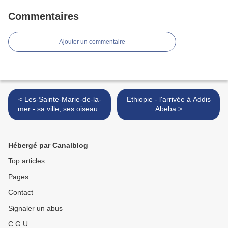
Commentaires
Ajouter un commentaire
< Les-Sainte-Marie-de-la-
Ethiopie - l'arrivée à Addis
mer - sa ville, ses oiseaux
Abeba >
et ses maisons de gardians
Hébergé par Canalblog
Top articles
Pages
Contact
Signaler un abus
C.G.U.