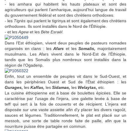
-
les
amhara qui
habitent les hauts plateaux et sont des
agriculteurs qui parlent l'amharique, aujourd'hui langue de travail
du gouvernement fédéral et sont des chrétiens orthodoxes.
- les
Tigrés
qui parlent le tigrinya et sont également des chrétiens
orthodoxes. Ils sont installés dans le Nord de l'Éthiopie.
- et les
Agew
et les
Béte Esraél
.
Dans l'Est éthiopien, vivent deux peuples de pasteurs nomades
organisés en clans : les
Afars
et les
Somalis,
majoritairement
musulmans. Les Afars vivent dans le Nord-Est de l'Éthiopie,
tandis que les Somalis plus nombreux sont installés dans la
région de l'Ogadenp.
Enfin, tout un ensemble de peuples vit dans le Sud-Ouest, et
dans les périphéries Ouest et Sud de l'État éthiopien : les
Gurages,
les
Kaffas,
les
Sidamas,
les
Welaytas,
etc.
La cuisine éthiopienne est à base de boulettes épicées. Elle se
caractérise par l'usage de l'injera, une galette levée à base de
teff qui sert à la fois de couverts et de récipient. L'injera est
disposée sur une vaste assiette afin d'y placer les divers ragoût,
sauces et légumes. Traditionnellement, le plat est placé sur un
messob, une sorte de table ronde faite de paille, afin que la
nourriture puisse être partagée en commun.