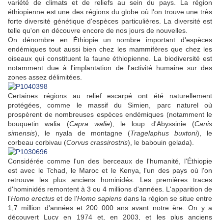
variété de climats et de reliefs au sein du pays. La région
éthiopienne est une des régions du globe où l'on trouve une très
forte diversité génétique d'espèces particulières. La diversité est
telle qu'on en découvre encore de nos jours de nouvelles.
On dénombre en Éthiopie un nombre important d'espèces
endémiques tout aussi bien chez les mammifères que chez les
oiseaux qui constituent la faune éthiopienne. La biodiversité est
notamment due à l'implantation de l'activité humaine sur des
zones assez délimitées.
Certaines régions au relief escarpé ont été naturellement
protégées, comme le massif du Simien, parc naturel où
prospèrent de nombreuses espèces endémiques (notamment le
bouquetin walia (
Capra walie
), le loup d'Abyssinie (
Canis
simensis
), le nyala de montagne (
Tragelaphus buxtoni
), le
corbeau corbivau (
Corvus crassirostris
), le babouin gelada).
Considérée comme l'un des berceaux de l'humanité, l'Éthiopie
est avec le Tchad, le Maroc et le Kenya, l'un des pays où l'on
retrouve les plus anciens hominidés. Les premières traces
d'hominidés remontent à 3 ou 4 millions d'années. L'apparition de
l'
Homo erectus
et de l'
Homo sapiens
dans la région se situe entre
1,7 million d'années et 200 000 ans avant notre ère. On y a
découvert Lucy en 1974 et, en 2003, et les plus anciens