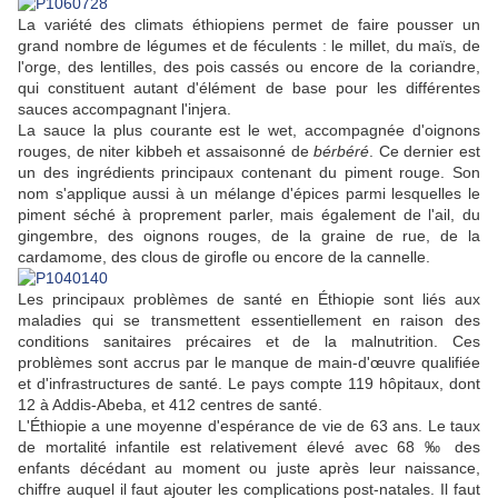
La variété des climats éthiopiens permet de faire pousser un
grand nombre de légumes et de féculents : le millet, du maïs, de
l'orge, des lentilles, des pois cassés ou encore de la coriandre,
qui constituent autant d'élément de base pour les différentes
sauces accompagnant l'injera.
La sauce la plus courante est le wet, accompagnée d'oignons
rouges, de niter kibbeh et assaisonné de
bérbéré
. Ce dernier est
un des ingrédients principaux contenant du piment rouge. Son
nom s'applique aussi à un mélange d'épices parmi lesquelles le
piment séché à proprement parler, mais également de l'ail, du
gingembre, des oignons rouges, de la graine de rue, de la
cardamome, des clous de girofle ou encore de la cannelle.
Les principaux problèmes de santé en Éthiopie sont liés aux
maladies qui se transmettent essentiellement en raison des
conditions sanitaires précaires et de la malnutrition. Ces
problèmes sont accrus par le manque de main-d'œuvre qualifiée
et d'infrastructures de santé. Le pays compte 119 hôpitaux, dont
12 à Addis-Abeba, et 412 centres de santé.
L'Éthiopie a une moyenne d'espérance de vie de 63 ans. Le taux
de mortalité infantile est relativement élevé avec 68 ‰ des
enfants décédant au moment ou juste après leur naissance,
chiffre auquel il faut ajouter les complications post-natales. Il faut