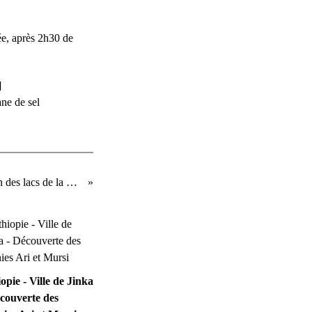
ée, après 2h30 de
]
ne de sel
Ethiopie - en direction des lacs de la vallée du rift
opie - Ville de Jinka
couverte des