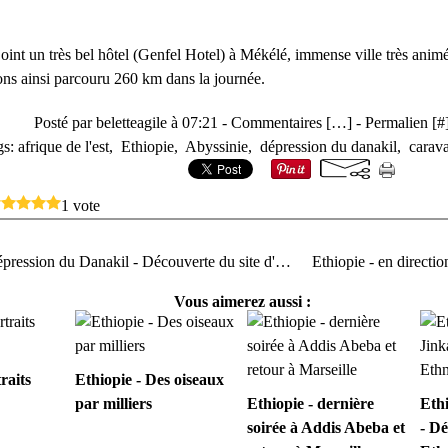
int un très bel hôtel (Genfel Hotel) à Mékélé, immense ville très anim
ns ainsi parcouru 260 km dans la journée.
Posté par beletteagile à 07:21 -
Commentaires [
…
]
- Permalien [
#
gs:
afrique de l'est
,
Ethiopie
,
Abyssinie
,
dépression du danakil
,
carava
1 vote
Ethiopie - Dépression du Danakil - Découverte du site d'extraction du sel
Vous aimerez aussi :
raits
Ethiopie - Des oiseaux
par milliers
Ethiopie - dernière
Ethi
soirée à Addis Abeba et
- Dé