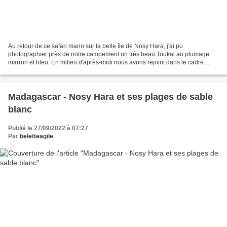
Au retour de ce safari marin sur la belle île de Nosy Hara, j'ai pu
photographier près de notre campement un très beau Toukal au plumage
marron et bleu. En milieu d'après-midi nous avons rejoint dans le cadre
d'une petite balade d'une heure environ, un...
Madagascar - Nosy Hara et ses plages de sable
blanc
Publié le 27/09/2022 à 07:27
Par
beletteagile