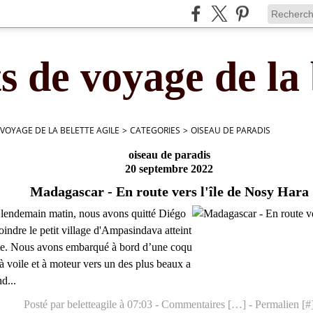
s de voyage de la 
 VOYAGE DE LA BELETTE AGILE
>
CATEGORIES
>
OISEAU DE PARADIS
oiseau de paradis
20 septembre 2022
Madagascar - En route vers l'île de Nosy Hara
e lendemain matin, nous avons quitté Diégo
oindre le petit village d'Ampasindava atteint
ste. Nous avons embarqué à bord d’une coqu
 à voile et à moteur vers un des plus beaux a
d...
Posté par beletteagile à 07:03 -
Commentaires [
…
]
- Permalien [
#