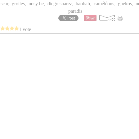
scar
,
grottes
,
nosy be
,
diego suarez
,
baobab
,
caméléons
,
guekos
,
n
paradis
1 vote