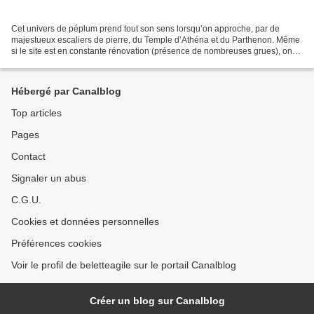
Cet univers de péplum prend tout son sens lorsqu’on approche, par de
majestueux escaliers de pierre, du Temple d’Athéna et du Parthenon. Même
si le site est en constante rénovation (présence de nombreuses grues), on
est ému de découvrir la ville de cet...
Hébergé par Canalblog
Top articles
Pages
Contact
Signaler un abus
C.G.U.
Cookies et données personnelles
Préférences cookies
Voir le profil de beletteagile sur le portail Canalblog
Créer un blog sur Canalblog