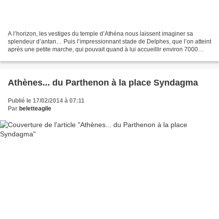
A l’horizon, les vestiges du temple d’Athéna nous laissent imaginer sa
splendeur d’antan… Puis l’impressionnant stade de Delphes, que l’on atteint
après une petite marche, qui pouvait quand à lui accueillir environ 7000
spectateurs! ! Arrivés à cet endroit,...
Athènes... du Parthenon à la place Syndagma
Publié le 17/02/2014 à 07:11
Par
beletteagile