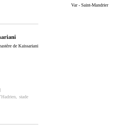
Var - Saint-Mandrier
sariani
]
d’Hadrien
,
stade