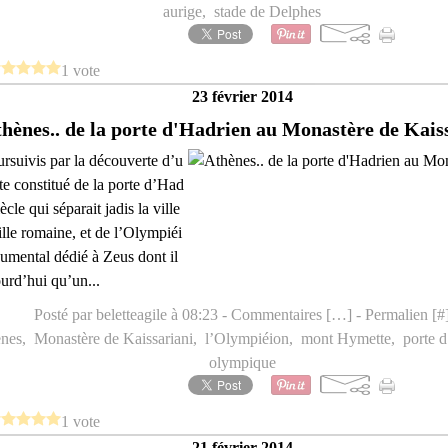
aurige
,
stade de Delphes
1 vote
23 février 2014
hènes.. de la porte d'Hadrien au Monastère de Kais
rsuivis par la découverte d’u
te constitué de la porte d’Had
ècle qui séparait jadis la ville
ille romaine, et de l’Olympiéi
umental dédié à Zeus dont il
ourd’hui qu’un...
Posté par beletteagile à 08:23 -
Commentaires [
…
]
- Permalien [
#
ènes
,
Monastère de Kaissariani
,
l’Olympiéion
,
mont Hymette
,
porte 
olympique
1 vote
21 février 2014