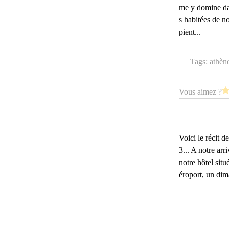
me y domine dan
s habitées de n
pient...
Tags:
athèn
Vous aimez ?
Voici le récit 
3... A notre ar
notre hôtel situ
éroport, un dim