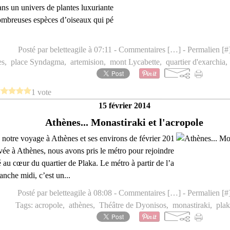
s un univers de plantes luxuriante
ombreuses espèces d’oiseaux qui pé
Posté par beletteagile à 07:11 -
Commentaires [
…
]
- Permalien [
#
es
,
place Syndagma
,
artemision
,
mont Lycabette
,
quartier d'exarchia
1 vote
15 février 2014
Athènes... Monastiraki et l'acropole
de notre voyage à Athènes et ses environs de février 201
rivée à Athènes, nous avons pris le métro pour rejoindre
é au cœur du quartier de Plaka. Le métro à partir de l’a
anche midi, c’est un...
Posté par beletteagile à 08:08 -
Commentaires [
…
]
- Permalien [
#
Tags:
acropole
,
athènes
,
Théâtre de Dyonisos
,
monastiraki
,
plak