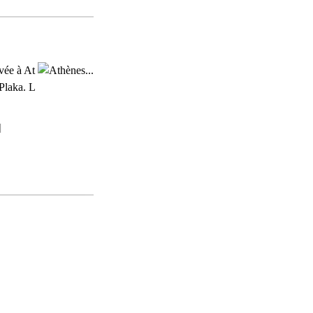
ivée à At
 Plaka. L
]