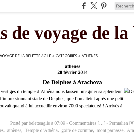
s de voyage de la 
 VOYAGE DE LA BELETTE AGILE
>
CATEGORIES
>
ATHENES
athenes
28 février 2014
De Delphes à Arachova
s vestiges du temple d’Athéna nous laissent imaginer sa splendeur
’impressionnant stade de Delphes, que l’on atteint après une petit
ouvait quand à lui accueillir environ 7000 spectateurs! ! Arrivés à
Posté par beletteagile à 07:09 -
Commentaires [
…
]
- Permalien [
#
es
,
athènes
,
Temple d’Athéna
,
golfe de corinthe
,
mont parnasse
,
Ara