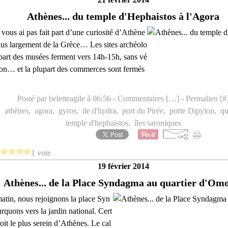
Athènes... du temple d'Hephaistos à l'Agora
 vous ai pas fait part d’une curiosité d’Athène
 plus largement de la Grèce… Les sites archéolo
upart des musées ferment vers 14h-15h, sans vé
tion… et la plupart des commerces sont fermés
Posté par beletteagile à 06:56 -
Commentaires [
…
]
- Permalien [
#
,
athènes
,
agora
,
gyros
,
ile d'hydra
,
port du Pirée
,
porte Dipylon
,
qu
temple d'hephaistos
,
îles saroniques
1 vote
19 février 2014
Athènes... de la Place Syndagma au quartier d'Om
atin, nous rejoignons la place Syn
rquons vers la jardin national. Cert
oit le plus serein d’Athènes. Le cal