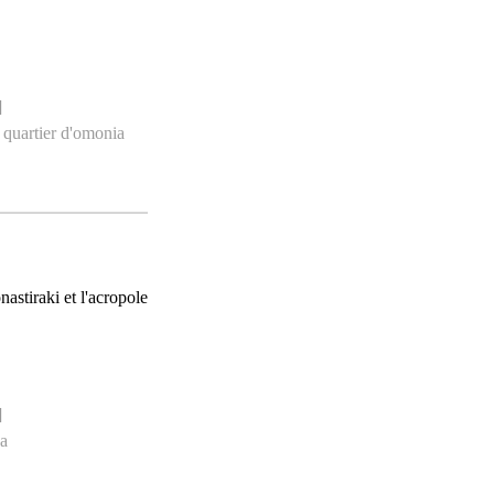
]
,
quartier d'omonia
]
a