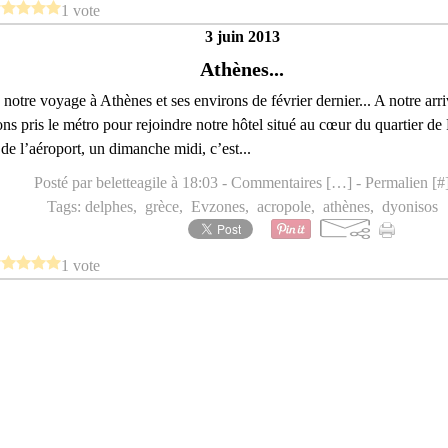
1 vote
3 juin 2013
Athènes...
e notre voyage à Athènes et ses environs de février dernier... A notre arr
ns pris le métro pour rejoindre notre hôtel situé au cœur du quartier de
 de l’aéroport, un dimanche midi, c’est...
Posté par beletteagile à 18:03 -
Commentaires [
…
]
- Permalien [
#
Tags:
delphes
,
grèce
,
Evzones
,
acropole
,
athènes
,
dyonisos
1 vote