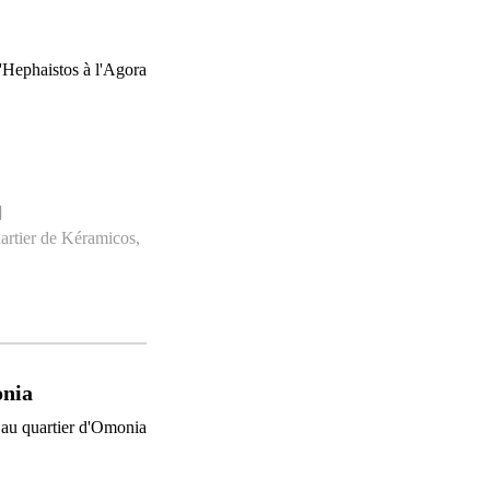
]
artier de Kéramicos
,
onia