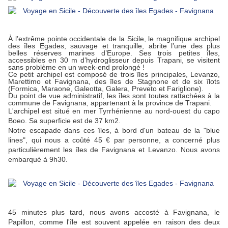
À
l’extrême pointe occidentale de la Sicile, le magnifique archipel
des îles Egades, sauvage et tranquille, abrite l’une des plus
belles réserves marines d’Europe. Ses trois petites îles,
accessibles en 30 m d’hydroglisseur depuis Trapani, se visitent
sans problème en un week-end prolongé !
Ce pe
tit archipel est composé de trois îles principales, Levanzo,
Marettimo et Favignana, des îles de Stagnone et de six îlots
(Formica, Maraone, Galeotta, Galera, Preveto et Fariglione).
Du point de vue administratif, les îles sont toutes rattachées à la
commune de Favignana, appartenant à la province de Trapani.
L'archipel est situé en mer Tyrrhénienne au nord-ouest du capo
Boeo. Sa superficie est de 37 km2.
Notre escapade dans ces îles, à bord d'un bateau de la "blue
lines", qui nous a coûté 45 € par personne, a concerné plus
particulièrement les îles de Favignana et Levanzo. Nous avons
embarqué à 9h30.
45 minutes plus tard, nous avons accosté à Favignana, le
Papillon, comme l'île est souvent appelée en raison des deux