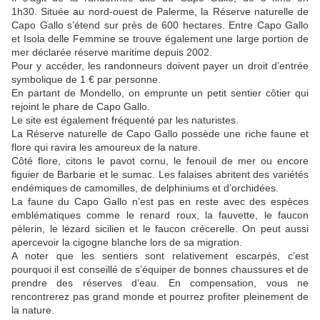
1h30. S
ituée au nord-ouest de Palerme, la Réserve naturelle de
Capo Gallo s’étend sur près de 600 hectares. Entre Capo Gallo
et Isola delle Femmine se trouve également une large portion de
mer déclarée réserve maritime depuis 2002.
Pour y accéder, les randonneurs doivent payer un droit d’entrée
symbolique de 1 € par personne.
En partant
de Mondello
, on emprunte un petit
sentier côtier
qui
rejoint le
phare de Capo Gallo
.
Le site est également fréquenté par les naturistes.
La Réserve naturelle de Capo Gallo possède une riche faune et
flore qui ravira les amoureux de la nature.
Côté
flore
, citons le
pavot cornu
, le
fenouil de mer
ou encore
figuier de Barbarie
et le
sumac
. Les falaises abritent des variétés
endémiques de
camomilles
, de
delphiniums
et d’
orchidées
.
La faune du Capo Gallo n’est pas en reste avec des espèces
emblématiques comme le renard roux, la fauvette, le faucon
pèlerin, le lézard sicilien et le faucon crécerelle. On peut aussi
apercevoir la cigogne blanche lors de sa migration.
A noter que les sentiers sont relativement escarpés, c’est
pourquoi il est conseillé de s’équiper de
bonnes chaussures
et de
prendre des
réserves d’eau
. En compensation, vous ne
rencontrerez pas grand monde et pourrez profiter pleinement de
la nature.