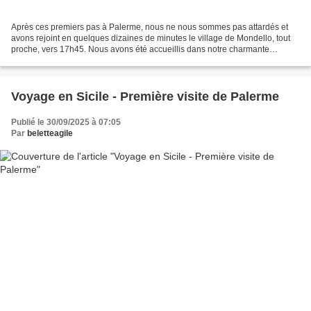
Après ces premiers pas à Palerme, nous ne nous sommes pas attardés et
avons rejoint en quelques dizaines de minutes le village de Mondello, tout
proche, vers 17h45. Nous avons été accueillis dans notre charmante
chambre d'hôtes "Il giardiano di Laura...
Voyage en Sicile - Première visite de Palerme
Publié le 30/09/2025 à 07:05
Par
beletteagile