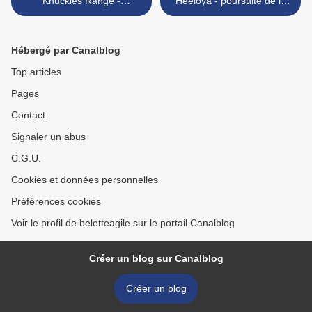
Knuckles Range -
Heeloya - poursuite de la
Ascension du Rocher de
randonnée et campement
Miningala
en pleine nature >
Hébergé par Canalblog
Top articles
Pages
Contact
Signaler un abus
C.G.U.
Cookies et données personnelles
Préférences cookies
Voir le profil de beletteagile sur le portail Canalblog
Créer un blog sur Canalblog
Créer un blog