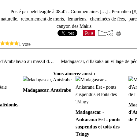
Posté par beletteagile à 08:45 -
Commentaires [
…
]
- Permalien [
#
 naturelle
,
retournement de morts
,
lémuriens
,
cheminées de fées
,
parc
canyon des Makis
1 vote
Madagascar, d'Ambalavao au massif de l'Isalo
Vous aimerez aussi :
Madagascar, Antsirabe
alédonie..
Mad
o
Madagascar -
d'A
Ankarana Est - ponts
de l
suspendus et toits des
Tsingy