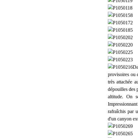
Da
provisoires ou 
très attachée a
dépouilles des 
altitude. On 
Impressionnan
rafraîchis par
d'un canyon ex