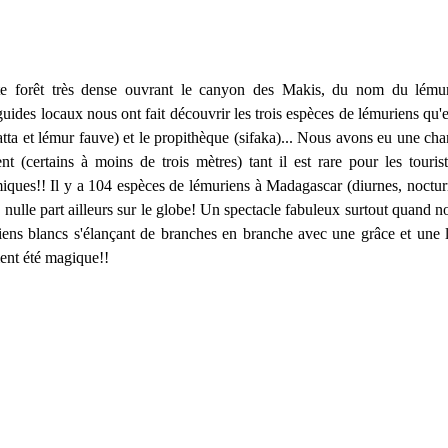
te forêt très dense ouvrant le canyon des Makis, du nom du lémur
uides locaux nous ont fait découvrir les trois espèces de lémuriens qu'el
tta et lémur fauve) et le propithèque (sifaka)... Nous avons eu une cha
ent (certains à moins de trois mètres) tant il est rare pour les touris
ques!! Il y a 104 espèces de lémuriens à Madagascar (diurnes, nocturn
 nulle part ailleurs sur le globe! Un spectacle fabuleux surtout quand n
iens blancs s'élançant de branches en branche avec une grâce et une lé
ent été magique!!