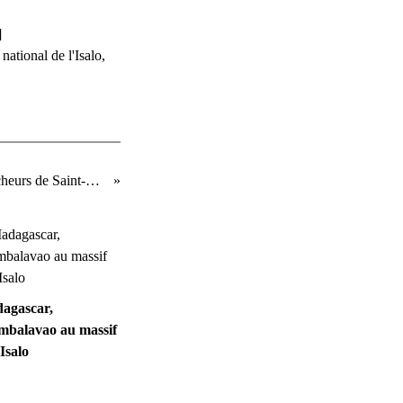
]
 national de l'Isalo
,
Madagascar, d'Ilakaka au village de pêcheurs de Saint-Augustin
agascar,
mbalavao au massif
'Isalo