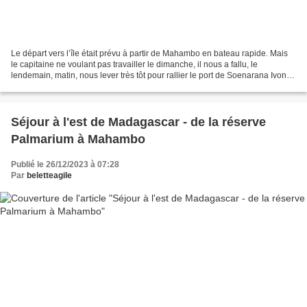
Le départ vers l’île était prévu à partir de Mahambo en bateau rapide. Mais
le capitaine ne voulant pas travailler le dimanche, il nous a fallu, le
lendemain, matin, nous lever très tôt pour rallier le port de Soenarana Ivongo
à 85 km de Mahambo, afin...
Séjour à l'est de Madagascar - de la réserve
Palmarium à Mahambo
Publié le 26/12/2023 à 07:28
Par
beletteagile