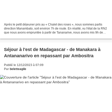
Après le petit déjeuner pris au « Chalet des roses », nous sommes partis
direction Manambato, soit environ 7h de route. En réalité, vu l'état de la RN2
que nous avons empruntée à partir de Tananarive, nous avons mis 9h de
route, en croisant tous les km...
Séjour à l'est de Madagascar - de Manakara à
Antananarivo en repassant par Ambositra
Publié le 12/12/2023 à 07:09
Par
beletteagile