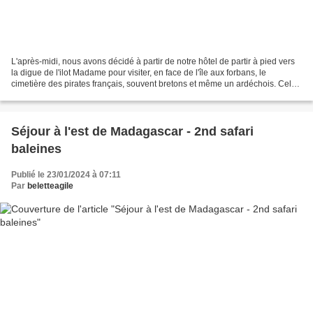
L'après-midi, nous avons décidé à partir de notre hôtel de partir à pied vers
la digue de l'ilot Madame pour visiter, en face de l'île aux forbans, le
cimetière des pirates français, souvent bretons et même un ardéchois. Celui-
ci si on en croit la légende...
Séjour à l'est de Madagascar - 2nd safari
baleines
Publié le 23/01/2024 à 07:11
Par
beletteagile