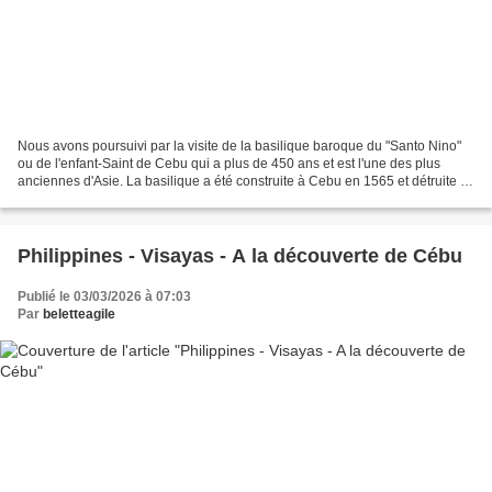
Nous avons poursuivi par la visite de la basilique baroque du "Santo Nino"
ou de l'enfant-Saint de Cebu qui a plus de 450 ans et est l'une des plus
anciennes d'Asie. La basilique a été construite à Cebu en 1565 et détruite à
3 reprises par un incendie....
Philippines - Visayas - A la découverte de Cébu
Publié le 03/03/2026 à 07:03
Par
beletteagile