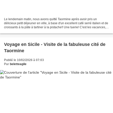
Le lendemain matin, nous avons quitté Taormine après avoir pris un
délicieux petit déjeuner en ville, à base d'un excellent café serré italien et de
croissants à la pâte à tartiner à la pistache!! Une tuerie! C'est les vacances,
non?? Franchement le souvenir...
Voyage en Sicile - Visite de la fabuleuse cité de
Taormine
Publié le 10/02/2026 à 07:03
Par
beletteagile