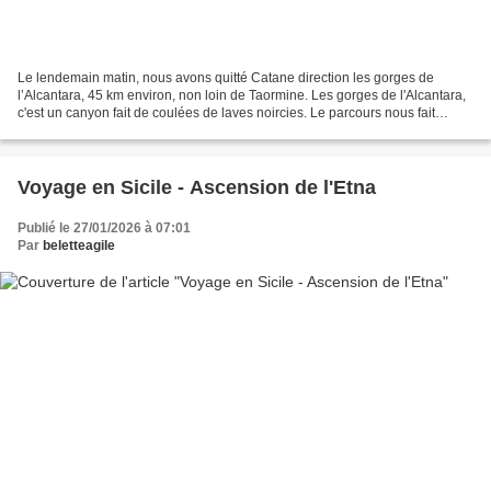
Le lendemain matin, nous avons quitté Catane direction les gorges de
l’Alcantara, 45 km environ, non loin de Taormine. Les gorges de l'Alcantara,
c'est un canyon fait de coulées de laves noircies. Le parcours nous fait
découvrir ces gorges avec ces orgues...
Voyage en Sicile - Ascension de l'Etna
Publié le 27/01/2026 à 07:01
Par
beletteagile