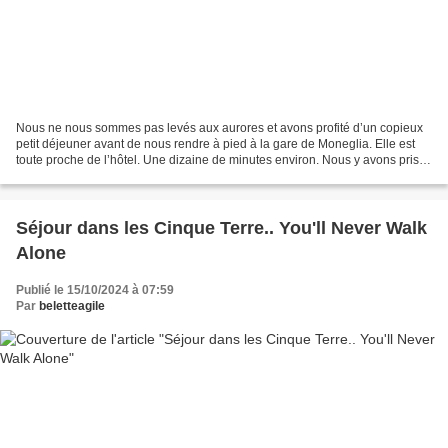
Nous ne nous sommes pas levés aux aurores et avons profité d’un copieux
petit déjeuner avant de nous rendre à pied à la gare de Moneglia. Elle est
toute proche de l’hôtel. Une dizaine de minutes environ. Nous y avons pris
un billet pour Monterosso, 1er...
Séjour dans les Cinque Terre.. You'll Never Walk
Alone
Publié le 15/10/2024 à 07:59
Par
beletteagile