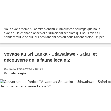
Nous avons même pu admirer (enfin!) le fameux coq sauvage que nous
avons eu la chance d'observer et d'immortaliser alors qu'il nous avait fui
pendant tout le séjour lors des randonnées où nous l'avions croisé. Un petit
mot sur ce volatile.. son nom français...
Voyage au Sri Lanka - Udawalawe - Safari et
découverte de la faune locale 2
Publié le 17/09/2024 à 07:21
Par
beletteagile