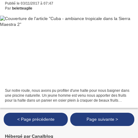
Publié le 03/11/2017 à 07:47
Par
beletteagile
Sur notre route, nous avons pu profiter d'une halte pour nous baigner dans
une piscine naturelle. Un jeune homme est venu nous apporter des fruits
pour la halte dans un panier en osier plein à craquer de beaux fruits
exotiques. Il avait un look « guérillero...
< Page précédente
Page suivante >
Hébergé par Canalblog