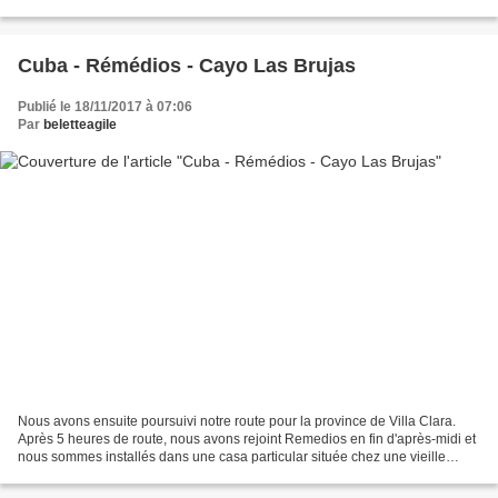
arrêt à Santa Clara, ville située à environ...
Cuba - Rémédios - Cayo Las Brujas
Publié le 18/11/2017 à 07:06
Par
beletteagile
Nous avons ensuite poursuivi notre route pour la province de Villa Clara.
Après 5 heures de route, nous avons rejoint Remedios en fin d'après-midi et
nous sommes installés dans une casa particular située chez une vieille
dame, logement tout à fait confortable...