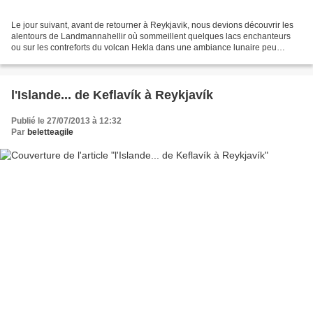
Le jour suivant, avant de retourner à Reykjavik, nous devions découvrir les
alentours de Landmannahellir où sommeillent quelques lacs enchanteurs
ou sur les contreforts du volcan Hekla dans une ambiance lunaire peu
ordinaire de sable et de cendre Cependant,...
l'Islande... de Keflavík à Reykjavík
Publié le 27/07/2013 à 12:32
Par
beletteagile