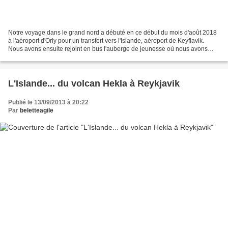
Notre voyage dans le grand nord a débuté en ce début du mois d'août 2018
à l'aéroport d'Orly pour un transfert vers l'Islande, aéroport de Keyflavik.
Nous avons ensuite rejoint en bus l'auberge de jeunesse où nous avons
passé la nuit dans la capitale...
L'Islande... du volcan Hekla à Reykjavik
Publié le 13/09/2013 à 20:22
Par
beletteagile