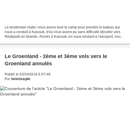
Le lendemain matin, nous avons levé le camp pour prendre le bateau qui
nous a conduit à Kulusuk, d'où nous avons pu sans difficulté décoller vers
Reykjavik en Islande. Arrivés à Kulusuk, en nous rendant à l'aéroport, nous
avons croisé un couple d'inuit...
Le Groenland - 2ème et 3ème vols vers le
Groenland annulés
Publié le 03/10/2018 à 07:48
Par
beletteagile