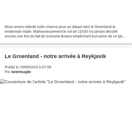
Nous avons retenté notre chance pour un départ vers le Groenland le
lendemain matin. Malheureusement le vol de 11h30 n'a jamais décollé
encore une fois du fait de la brume tenace empêchant tout avion de ce type
de ce poser en toute sécurité sur cette...
Le Groenland - notre arrivée à Reykjavik
Publié le 19/09/2018 à 07:58
Par
beletteagile