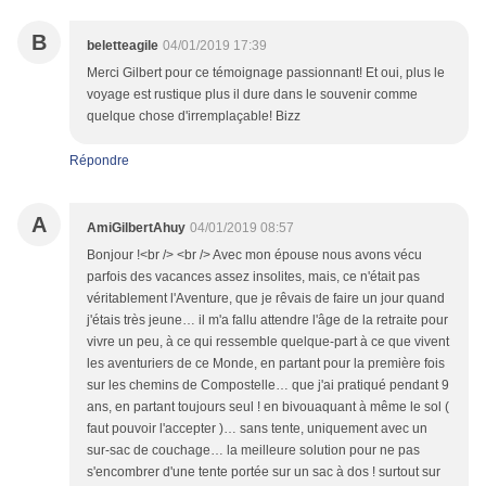
B
beletteagile
04/01/2019 17:39
Merci Gilbert pour ce témoignage passionnant! Et oui, plus le
voyage est rustique plus il dure dans le souvenir comme
quelque chose d'irremplaçable! Bizz
Répondre
A
AmiGilbertAhuy
04/01/2019 08:57
Bonjour !<br /> <br /> Avec mon épouse nous avons vécu
parfois des vacances assez insolites, mais, ce n'était pas
véritablement l'Aventure, que je rêvais de faire un jour quand
j'étais très jeune… il m'a fallu attendre l'âge de la retraite pour
vivre un peu, à ce qui ressemble quelque-part à ce que vivent
les aventuriers de ce Monde, en partant pour la première fois
sur les chemins de Compostelle… que j'ai pratiqué pendant 9
ans, en partant toujours seul ! en bivouaquant à même le sol (
faut pouvoir l'accepter )… sans tente, uniquement avec un
sur-sac de couchage… la meilleure solution pour ne pas
s'encombrer d'une tente portée sur un sac à dos ! surtout sur