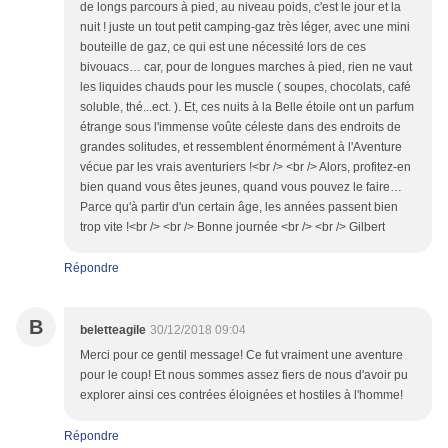
de longs parcours à pied, au niveau poids, c'est le jour et la
nuit ! juste un tout petit camping-gaz très léger, avec une mini
bouteille de gaz, ce qui est une nécessité lors de ces
bivouacs… car, pour de longues marches à pied, rien ne vaut
les liquides chauds pour les muscle ( soupes, chocolats, café
soluble, thé...ect. ). Et, ces nuits à la Belle étoile ont un parfum
étrange sous l'immense voûte céleste dans des endroits de
grandes solitudes, et ressemblent énormément à l'Aventure
vécue par les vrais aventuriers !<br /> <br /> Alors, profitez-en
bien quand vous êtes jeunes, quand vous pouvez le faire…
Parce qu'à partir d'un certain âge, les années passent bien
trop vite !<br /> <br /> Bonne journée <br /> <br /> Gilbert
Répondre
B
beletteagile
30/12/2018 09:04
Merci pour ce gentil message! Ce fut vraiment une aventure
pour le coup! Et nous sommes assez fiers de nous d'avoir pu
explorer ainsi ces contrées éloignées et hostiles à l'homme!
Répondre