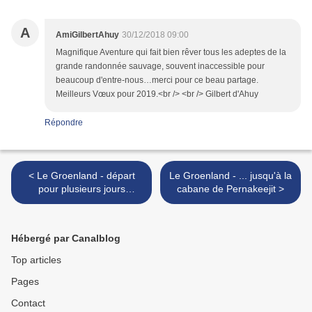
A
AmiGilbertAhuy
30/12/2018 09:00
Magnifique Aventure qui fait bien rêver tous les adeptes de la
grande randonnée sauvage, souvent inaccessible pour
beaucoup d'entre-nous…merci pour ce beau partage.
Meilleurs Vœux pour 2019.<br /> <br /> Gilbert d'Ahuy
Répondre
< Le Groenland - départ
Le Groenland - ... jusqu'à la
pour plusieurs jours
cabane de Pernakeejit >
d'autonomie dans les pas
de Paul Emile Victor
Hébergé par Canalblog
Top articles
Pages
Contact